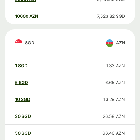
10000
AZN
7,523.32
SGD
SGD
AZN
1
SGD
1.33
AZN
5
SGD
6.65
AZN
10
SGD
13.29
AZN
20
SGD
26.58
AZN
50
SGD
66.46
AZN