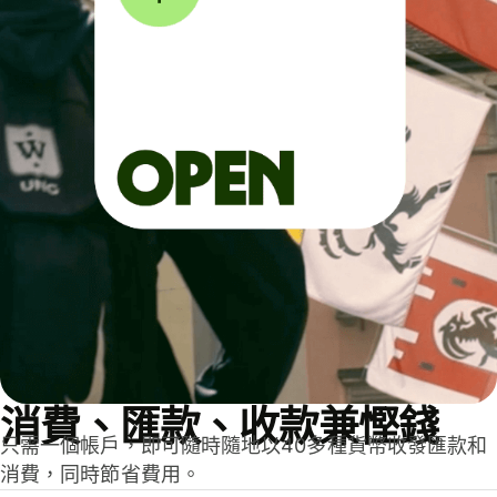
消費、匯款、收款兼慳錢
只需一個帳戶，即可隨時隨地以40多種貨幣收發匯款和
消費，同時節省費用。