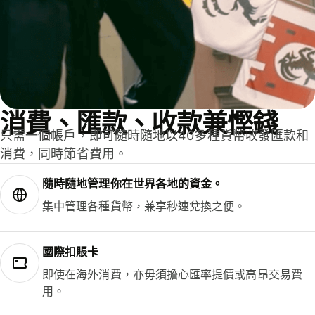
消費、匯款、收款兼慳錢
只需一個帳戶，即可隨時隨地以40多種貨幣收發匯款和
消費，同時節省費用。
隨時隨地管理你在世界各地的資金。
集中管理各種貨幣，兼享秒速兌換之便。
國際扣賬卡
即使在海外消費，亦毋須擔心匯率提價或高昂交易費
用。