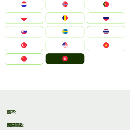
Nederland
Norge
Portugal
Polska
România
Россия
Slovensko
Ruoŧŧa
ไทย
Türkiye
United States
Vietnam
中國香港特別行政區
中国
匯率:
國際匯款: