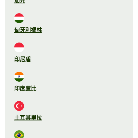
加元
匈牙利福林
印尼盾
印度盧比
土耳其里拉