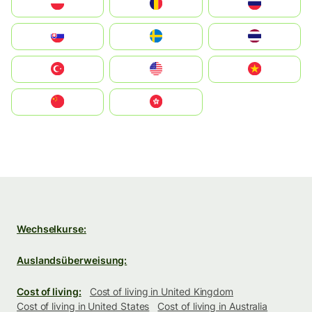
Polska
România
Россия
Slovensko
Ruoŧŧa
ไทย
Türkiye
United States
Vietnam
中国
中國香港特別行政區
Wechselkurse:
Auslandsüberweisung:
Cost of living:
Cost of living in United Kingdom
Cost of living in United States
Cost of living in Australia