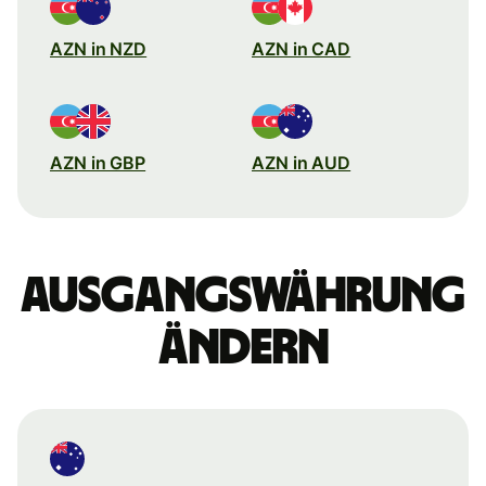
AZN in NZD
AZN in CAD
AZN in GBP
AZN in AUD
Ausgangswährung
ändern