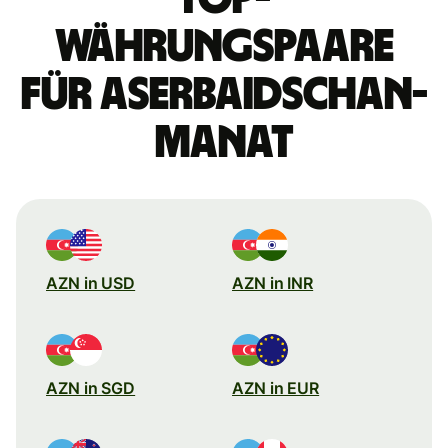
Währungspaare
für Aserbaidschan-
Manat
AZN in USD
AZN in INR
AZN in SGD
AZN in EUR