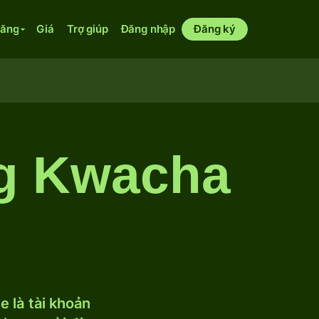
năng
Giá
Trợ giúp
Đăng nhập
Đăng ký
ng Kwacha
 là tài khoản