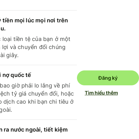
 tiền mọi lúc mọi nơi trên
ầu.
 loại tiền tệ của bạn ở một
n lợi và chuyển đổi chúng
ài giây.
i nợ quốc tế
Đăng ký
ao giờ phải lo lắng về phí
Tìm hiểu thêm
ệch tỷ giá chuyển đổi, hoặc
o dịch cao khi bạn chi tiêu ở
goài.
n ra nước ngoài, tiết kiệm