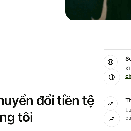
So
Kh
ch
uyển đổi tiền tệ
Th
Lư
ng tôi
cá