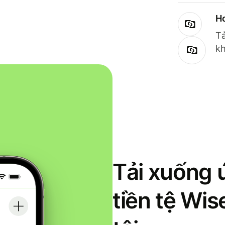
Ho
Tả
kh
Tải xuống 
tiền tệ Wi