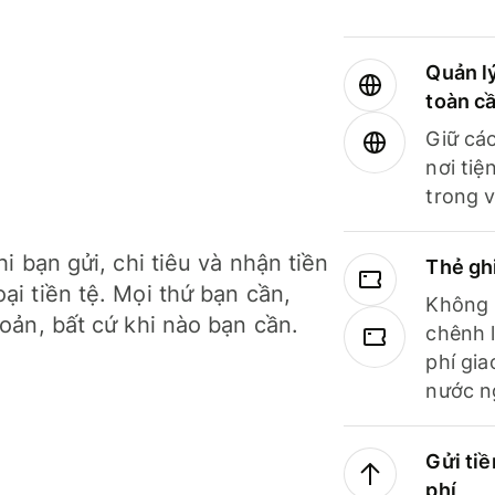
Quản lý
toàn c
Giữ các
nơi tiệ
trong v
hi bạn gửi, chi tiêu và nhận tiền
Thẻ gh
ại tiền tệ. Mọi thứ bạn cần,
Không b
hoản, bất cứ khi nào bạn cần.
chênh l
phí gia
nước n
Gửi tiề
phí