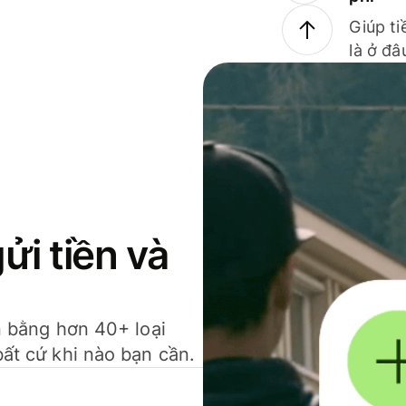
Giúp ti
là ở đâ
gửi tiền và
ền bằng hơn 40+ loại
bất cứ khi nào bạn cần.