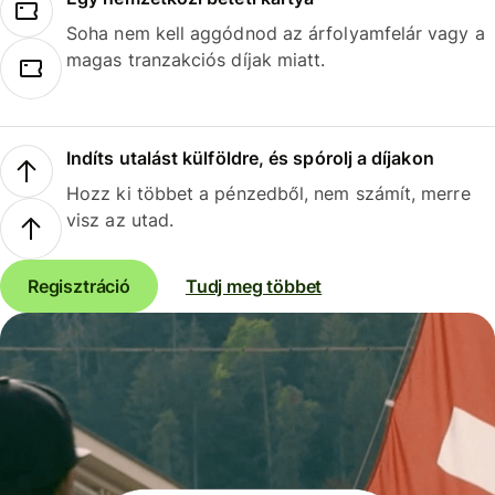
Soha nem kell aggódnod az árfolyamfelár vagy a
magas tranzakciós díjak miatt.
Indíts utalást külföldre, és spórolj a díjakon
Hozz ki többet a pénzedből, nem számít, merre
visz az utad.
Regisztráció
Tudj meg többet