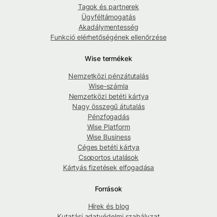
Tagok és partnerek
Ügyféltámogatás
Akadálymentesség
Funkció elérhetőségének ellenőrzése
Wise termékek
Nemzetközi pénzátutalás
Wise-számla
Nemzetközi betéti kártya
Nagy összegű átutalás
Pénzfogadás
Wise Platform
Wise Business
Céges betéti kártya
Csoportos utalások
Kártyás fizetések elfogadása
Források
Hírek és blog
Kutatási adatvédelmi szabályzat