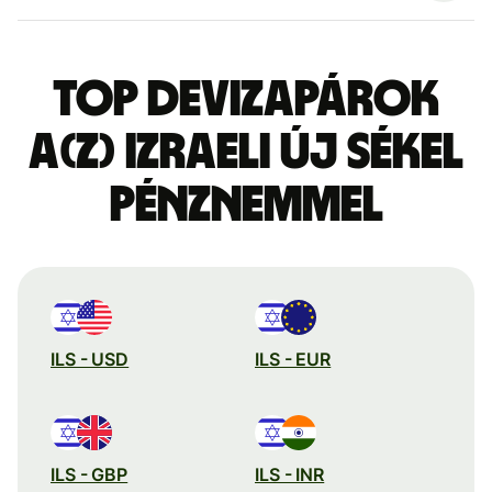
Top devizapárok
a(z) izraeli új sékel
pénznemmel
ILS - USD
ILS - EUR
ILS - GBP
ILS - INR