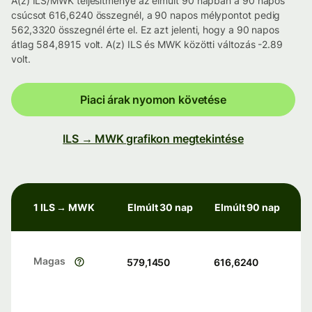
A(z) ILS/MWK teljesítménye az elmúlt 90 napban a 90 napos
csúcsot 616,6240 összegnél, a 90 napos mélypontot pedig
562,3320 összegnél érte el. Ez azt jelenti, hogy a 90 napos
átlag 584,8915 volt. A(z) ILS és MWK közötti változás -2.89
volt.
Piaci árak nyomon követése
ILS → MWK grafikon megtekintése
1 ILS → MWK
Elmúlt 30 nap
Elmúlt 90 nap
Magas
579,1450
616,6240