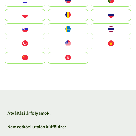
Nederland
Norge
Portugal
Polska
România
Россия
Slovensko
Ruoŧŧa
ไทย
Türkiye
United States
Vietnam
中国
中國香港特別行政區
Átváltási árfolyamok:
Nemzetközi utalás külföldre: