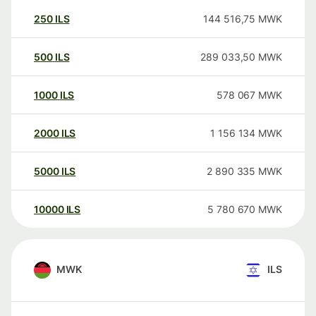
250
ILS
144 516,75
MWK
500
ILS
289 033,50
MWK
1000
ILS
578 067
MWK
2000
ILS
1 156 134
MWK
5000
ILS
2 890 335
MWK
10000
ILS
5 780 670
MWK
MWK
ILS