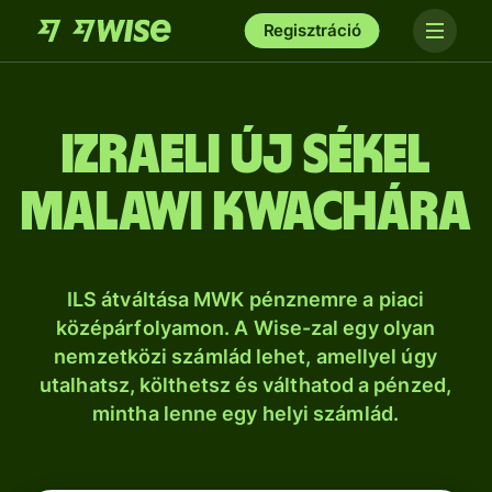
Regisztráció
izraeli új sékel
malawi kwachára
ILS átváltása MWK pénznemre a piaci
középárfolyamon. A Wise-zal egy olyan
nemzetközi számlád lehet, amellyel úgy
utalhatsz, költhetsz és válthatod a pénzed,
mintha lenne egy helyi számlád.