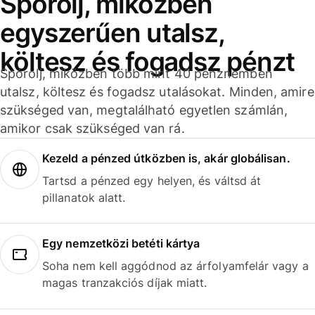
Spórolj, miközben
egyszerűen utalsz,
költesz és fogadsz pénzt
Spórolj, miközben több mint 40 pénznemben
utalsz, költesz és fogadsz utalásokat. Minden, amire
szükséged van, megtalálható egyetlen számlán,
amikor csak szükséged van rá.
Kezeld a pénzed útközben is, akár globálisan.
Tartsd a pénzed egy helyen, és váltsd át
pillanatok alatt.
Egy nemzetközi betéti kártya
Soha nem kell aggódnod az árfolyamfelár vagy a
magas tranzakciós díjak miatt.