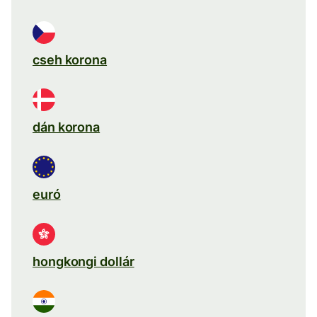
cseh korona
dán korona
euró
hongkongi dollár