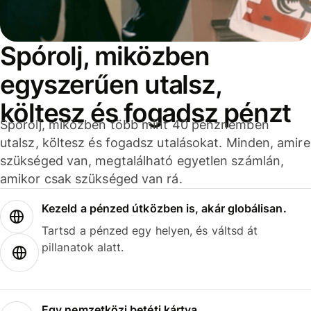
Spórolj, miközben
egyszerűen utalsz,
költesz és fogadsz pénzt
Spórolj, miközben több mint 40 pénznemben
utalsz, költesz és fogadsz utalásokat. Minden, amire
szükséged van, megtalálható egyetlen számlán,
amikor csak szükséged van rá.
Kezeld a pénzed útközben is, akár globálisan.
Tartsd a pénzed egy helyen, és váltsd át
pillanatok alatt.
Egy nemzetközi betéti kártya