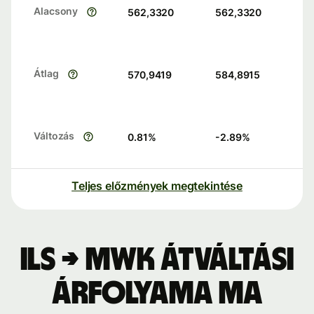
Alacsony
562,3320
562,3320
Átlag
570,9419
584,8915
Változás
0.81
%
-2.89
%
Teljes előzmények megtekintése
ILS → MWK átváltási
árfolyama ma