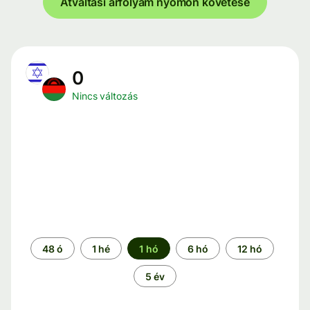
Átváltási árfolyam nyomon követése
0
Nincs változás
Időszak
48 ó
1 hé
1 hó
6 hó
12 hó
5 év