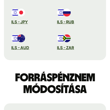
ILS - JPY
ILS - RUB
ILS - AUD
ILS - ZAR
Forráspénznem
módosítása