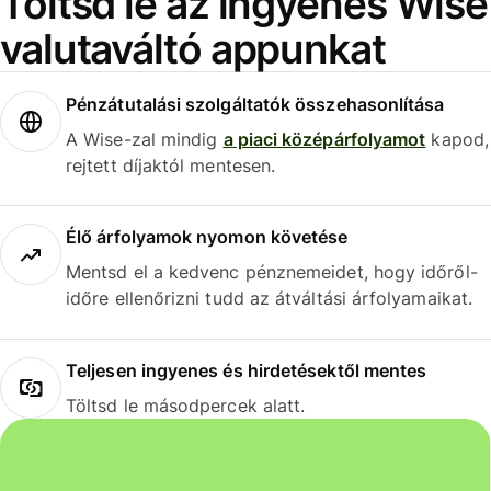
Töltsd le az ingyenes Wise
valutaváltó appunkat
Pénzátutalási szolgáltatók összehasonlítása
A Wise-zal mindig
a piaci középárfolyamot
kapod,
rejtett díjaktól mentesen.
Élő árfolyamok nyomon követése
Mentsd el a kedvenc pénznemeidet, hogy időről-
időre ellenőrizni tudd az átváltási árfolyamaikat.
Teljesen ingyenes és hirdetésektől mentes
Töltsd le másodpercek alatt.