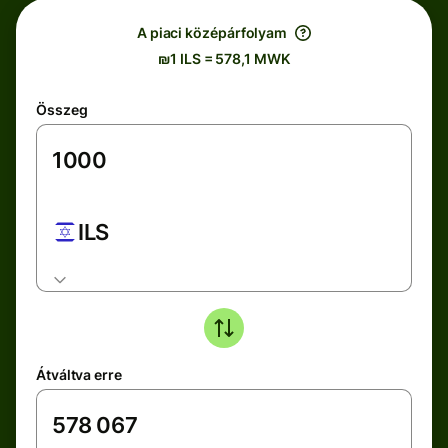
A piaci középárfolyam
₪1 ILS = 578,1 MWK
Összeg
ILS
Átváltva erre