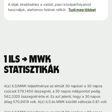
A díjak elrejtéséhez a valódi, piaci középárfolyamot
használjuk, alattomos felárak nélkül.
Tudj meg többet
1 ILS → MWK
statisztikák
A(z) ILS/MWK teljesítménye az elmúlt 30 napban a 30 napos
csúcsot 579,1450 összegnél, a 30 napos mélypontot pedig
562,3320 összegnél érte el. Ez azt jelenti, hogy a 30 napos
átlag 570,9419 volt. A(z) ILS és MWK közötti változás 0.81 volt.