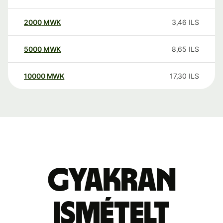
2000
MWK
3,46
ILS
5000
MWK
8,65
ILS
10000
MWK
17,30
ILS
Gyakran
ismételt