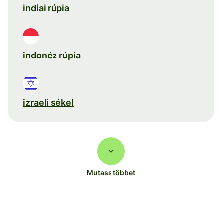
indiai rúpia
indonéz rúpia
izraeli sékel
Mutass többet