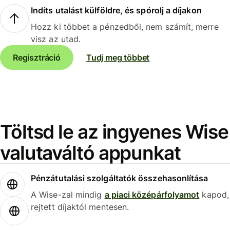
Indíts utalást külföldre, és spórolj a díjakon
Hozz ki többet a pénzedből, nem számít, merre
visz az utad.
Regisztráció
Tudj meg többet
Töltsd le az ingyenes Wise
valutaváltó appunkat
Pénzátutalási szolgáltatók összehasonlítása
A Wise-zal mindig
a piaci középárfolyamot
kapod,
rejtett díjaktól mentesen.