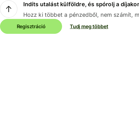
Indíts utalást külföldre, és spórolj a díjako
Hozz ki többet a pénzedből, nem számít, me
Regisztráció
Tudj meg többet