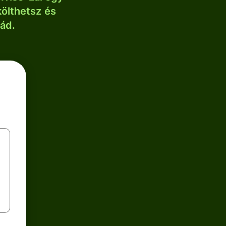
költhetsz és
lád.