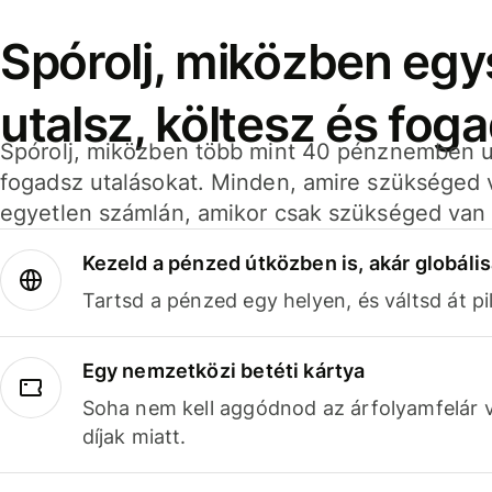
Spórolj, miközben eg
utalsz, költesz és fog
Spórolj, miközben több mint 40 pénznemben ut
fogadsz utalásokat. Minden, amire szükséged 
egyetlen számlán, amikor csak szükséged van 
Kezeld a pénzed útközben is, akár globális
Tartsd a pénzed egy helyen, és váltsd át pil
Egy nemzetközi betéti kártya
Soha nem kell aggódnod az árfolyamfelár 
díjak miatt.