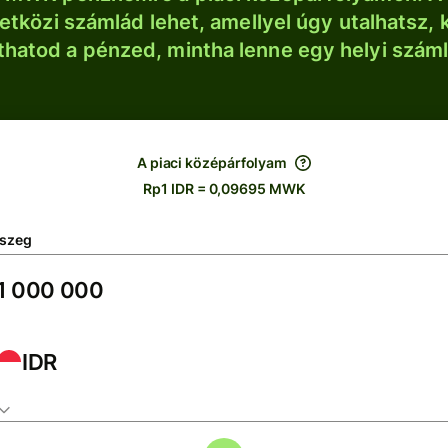
tközi számlád lehet, amellyel úgy utalhatsz, 
thatod a pénzed, mintha lenne egy helyi szám
A piaci középárfolyam
Rp1 IDR = 0,09695 MWK
szeg
IDR