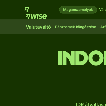
Magánszemélyek
Vál
Valutaváltó
Pénznemek böngészése
Árf
indo
IDR átváltás