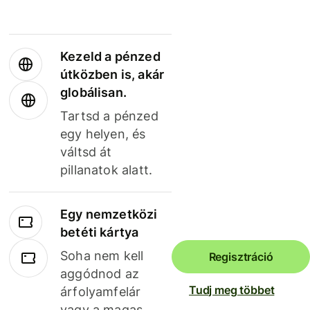
Kezeld a pénzed
útközben is, akár
globálisan.
Tartsd a pénzed
egy helyen, és
váltsd át
pillanatok alatt.
Egy nemzetközi
betéti kártya
Soha nem kell
Regisztráció
aggódnod az
Tudj meg többet
árfolyamfelár
vagy a magas