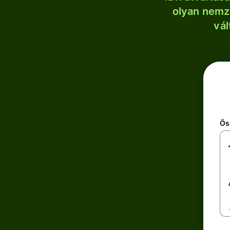
olyan nemze
vál
Ös