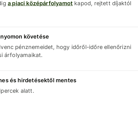
dig
a piaci középárfolyamot
kapod, rejtett díjaktól
k nyomon követése
venc pénznemeidet, hogy időről-időre ellenőrizni
si árfolyamaikat.
nes és hirdetésektől mentes
percek alatt.