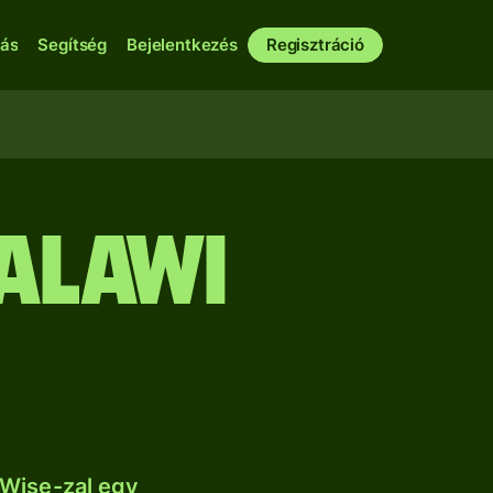
bás
Segítség
Bejelentkezés
Regisztráció
alawi
 Wise-zal egy