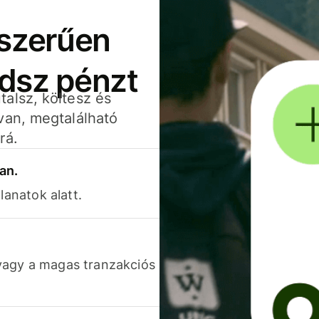
yszerűen
adsz pénzt
alsz, költesz és
van, megtalálható
rá.
an.
lanatok alatt.
vagy a magas tranzakciós