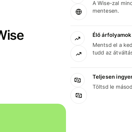
A Wise-zal min
mentesen.
Wise
Élő árfolyamo
Mentsd el a ked
tudd az átváltá
Teljesen ingye
Töltsd le másod