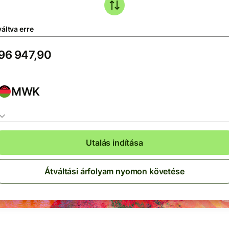
áltva erre
MWK
Utalás indítása
Átváltási árfolyam nyomon követése