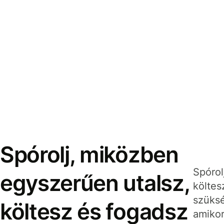
Spórolj, miközben
Spórol
egyszerűen utalsz,
költes
szüksé
költesz és fogadsz
amikor