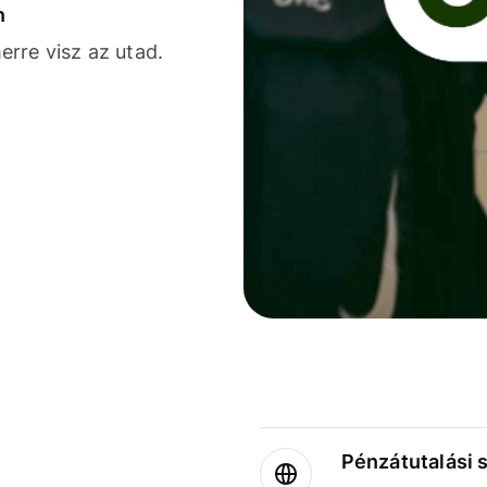
n
rre visz az utad.
Pénzátutalási 