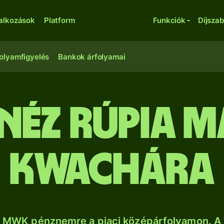
lalkozások
Platform
Funkciók
Díjsza
olyamfigyelés
Bankok árfolyamai
néz rúpia m
kwachára
a MWK pénznemre a piaci középárfolyamon. A