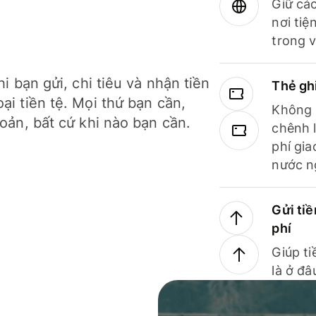
Giữ các
nơi tiệ
trong v
hi bạn gửi, chi tiêu và nhận tiền
Thẻ gh
ại tiền tệ. Mọi thứ bạn cần,
Không b
hoản, bất cứ khi nào bạn cần.
chênh l
phí gia
nước n
Gửi tiề
phí
Giúp ti
là ở đâ