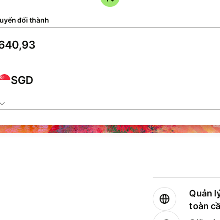
uyển đổi thành
SGD
Quản lý
toàn c