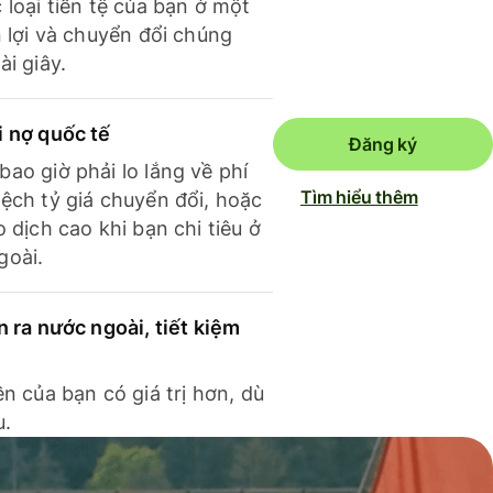
 loại tiền tệ của bạn ở một
n lợi và chuyển đổi chúng
ài giây.
i nợ quốc tế
Đăng ký
ao giờ phải lo lắng về phí
Tìm hiểu thêm
ệch tỷ giá chuyển đổi, hoặc
o dịch cao khi bạn chi tiêu ở
goài.
n ra nước ngoài, tiết kiệm
ền của bạn có giá trị hơn, dù
u.