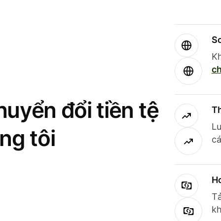
So
Kh
ch
uyển đổi tiền tệ
Th
Lư
ng tôi
cá
Ho
Tả
kh