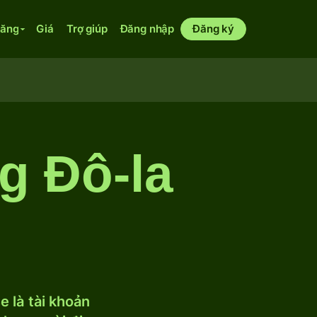
năng
Giá
Trợ giúp
Đăng nhập
Đăng ký
g Đô-la
 là tài khoản