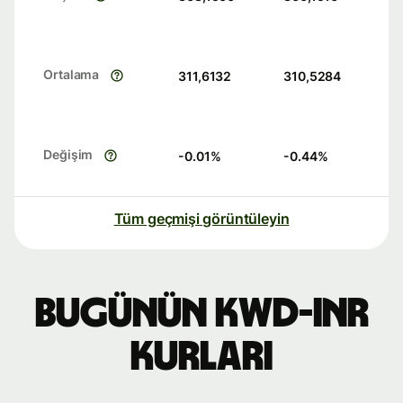
Ortalama
311,6132
310,5284
Değişim
-0.01
%
-0.44
%
Tüm geçmişi görüntüleyin
Bugünün KWD-INR
kurları