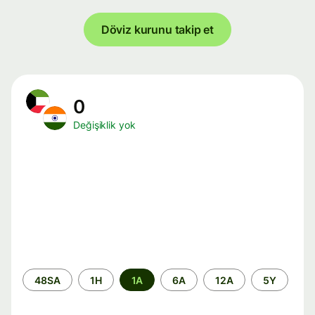
Döviz kurunu takip et
0
Değişiklik yok
Zaman
48SA
1H
1A
6A
12A
5Y
aralığı