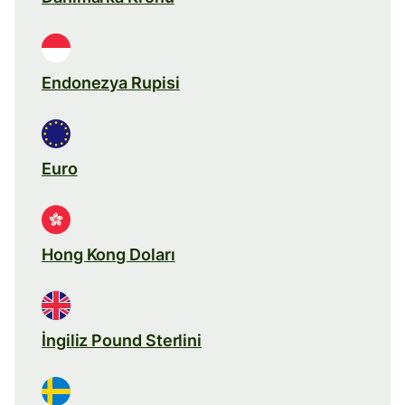
Endonezya Rupisi
Euro
Hong Kong Doları
İngiliz Pound Sterlini