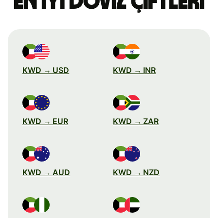
en iyi döviz çiftleri
KWD → USD
KWD → INR
KWD → EUR
KWD → ZAR
KWD → AUD
KWD → NZD