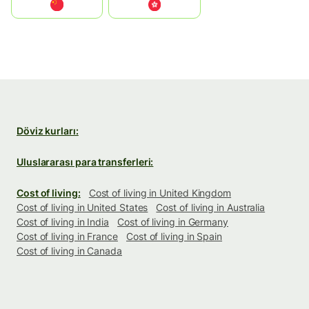
中国
中國香港特別行政區
Döviz kurları:
Uluslararası para transferleri:
Cost of living:
Cost of living in United Kingdom
Cost of living in United States
Cost of living in Australia
Cost of living in India
Cost of living in Germany
Cost of living in France
Cost of living in Spain
Cost of living in Canada