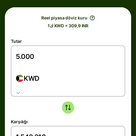
Reel piyasa döviz kuru
ك1 KWD = 309,9 INR
Tutar
KWD
Karşılığı