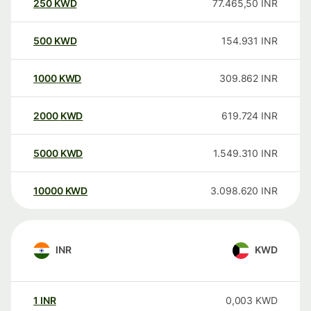
250
KWD
77.465,50
INR
500
KWD
154.931
INR
1000
KWD
309.862
INR
2000
KWD
619.724
INR
5000
KWD
1.549.310
INR
10000
KWD
3.098.620
INR
INR
KWD
1
INR
0,003
KWD