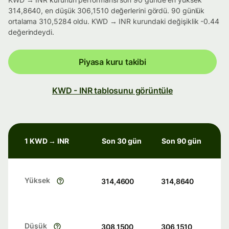
314,8640, en düşük 306,1510 değerlerini gördü. 90 günlük
ortalama 310,5284 oldu. KWD → INR kurundaki değişiklik -0.44
değerindeydi.
Piyasa kuru takibi
KWD - INR tablosunu görüntüle
1 KWD → INR
Son 30 gün
Son 90 gün
Yüksek
314,4600
314,8640
Düşük
308,1500
306,1510