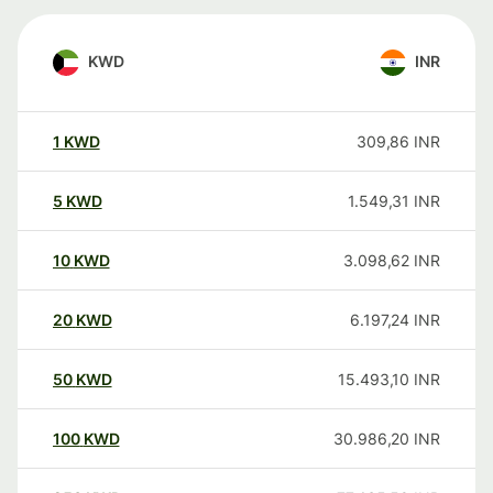
KWD
INR
1
KWD
309,86
INR
5
KWD
1.549,31
INR
10
KWD
3.098,62
INR
20
KWD
6.197,24
INR
50
KWD
15.493,10
INR
100
KWD
30.986,20
INR