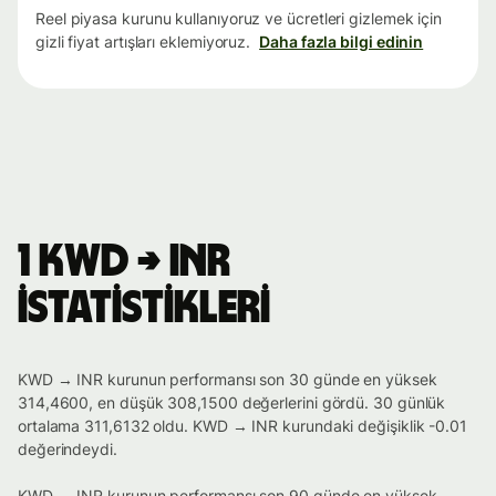
Reel piyasa kurunu kullanıyoruz ve ücretleri gizlemek için
gizli fiyat artışları eklemiyoruz.
Daha fazla bilgi edinin
1 KWD → INR
istatistikleri
KWD → INR kurunun performansı son 30 günde en yüksek
314,4600, en düşük 308,1500 değerlerini gördü. 30 günlük
ortalama 311,6132 oldu. KWD → INR kurundaki değişiklik -0.01
değerindeydi.
KWD → INR kurunun performansı son 90 günde en yüksek