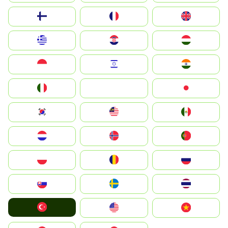
Suomi
France
United Kingdom
Greece
Hrvatska
Magyarország
Indonesia
Israel
India
Italia
JA
Japan
South Korea
Malay
Mexico
Nederland
Norge
Portugal
Polska
România
Россия
Slovensko
Ruoŧŧa
ไทย
Türkiye
United States
Vietnam