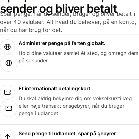
sender og bliver betalt
Spar penge, når du sender, bruger og bliver betalt i
over 40 valutaer. Alt hvad du behøver, på én konto,
når du har brug for det.
Administrer penge på farten globalt.
Hold dine valutaer samlet ét sted, og omregn dem
på sekunder.
Et internationalt betalingskort
Du skal aldrig bekymre dig om vekselkurstillæg
eller høje transaktionsgebyrer, når du bruger
penge i udlandet.
Send penge til udlandet, spar på gebyrer