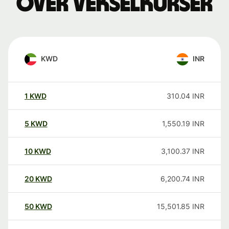
over vekselkurser
KWD
INR
1
KWD
310.04
INR
5
KWD
1,550.19
INR
10
KWD
3,100.37
INR
20
KWD
6,200.74
INR
50
KWD
15,501.85
INR