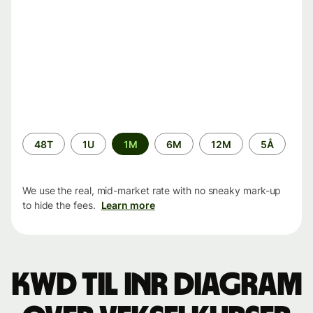
Time
48T
1U
1M
6M
12M
5Å
period
We use the real, mid-market rate with no sneaky mark-up
to hide the fees.
Learn more
KWD til INR Diagram