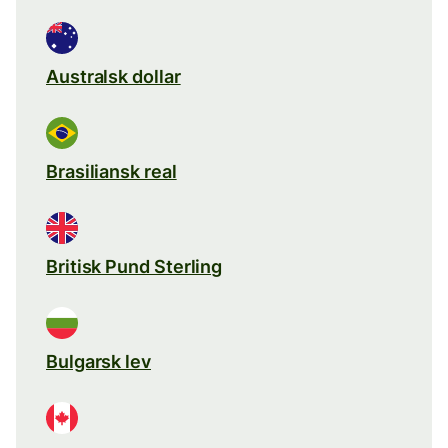
Australsk dollar
Brasiliansk real
Britisk Pund Sterling
Bulgarsk lev