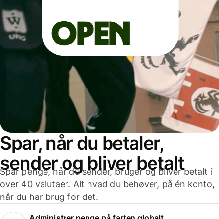
Spar, når du betaler,
sender og bliver betalt
Spar penge, når du sender, bruger og bliver betalt i
over 40 valutaer. Alt hvad du behøver, på én konto,
når du har brug for det.
Administrer penge på farten globalt.