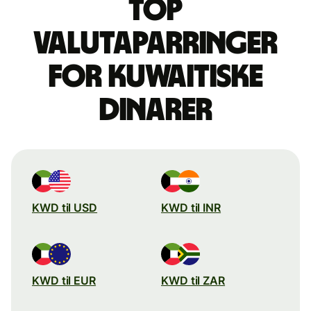
Top
valutaparringer
for kuwaitiske
dinarer
KWD til USD
KWD til INR
KWD til EUR
KWD til ZAR