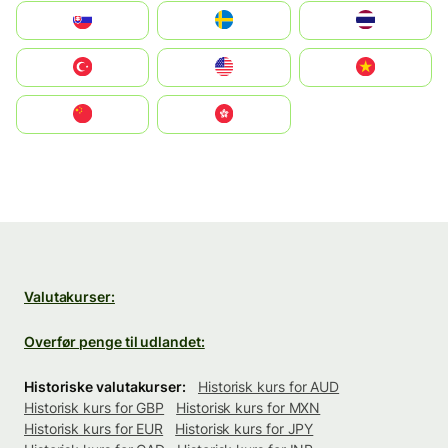
Slovensko
Ruoŧŧa
ไทย
Türkiye
United States
Vietnam
中国
中國香港特別行政區
Valutakurser:
Overfør penge til udlandet:
Historiske valutakurser:
Historisk kurs for AUD
Historisk kurs for GBP
Historisk kurs for MXN
Historisk kurs for EUR
Historisk kurs for JPY