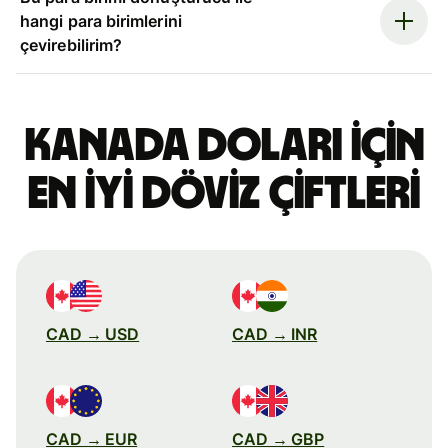
hangi para birimlerini
çevirebilirim?
Kanada doları için
en iyi döviz çiftleri
CAD → USD
CAD → INR
CAD → EUR
CAD → GBP