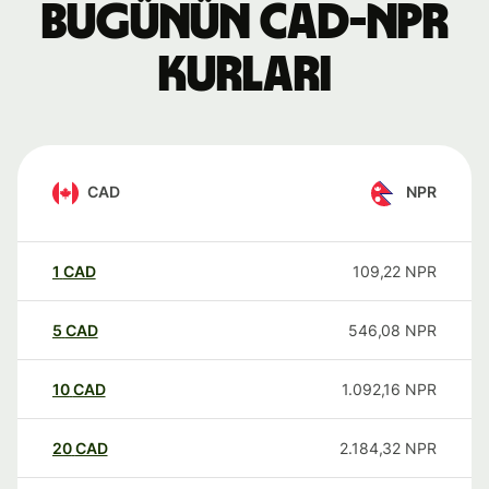
Bugünün CAD-NPR
kurları
CAD
NPR
1
CAD
109,22
NPR
5
CAD
546,08
NPR
10
CAD
1.092,16
NPR
20
CAD
2.184,32
NPR