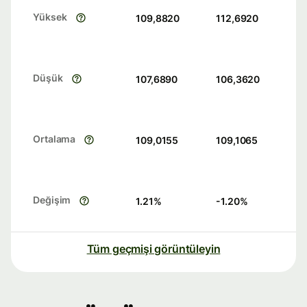
Yüksek
109,8820
112,6920
Düşük
107,6890
106,3620
Ortalama
109,0155
109,1065
Değişim
1.21
%
-1.20
%
Tüm geçmişi görüntüleyin