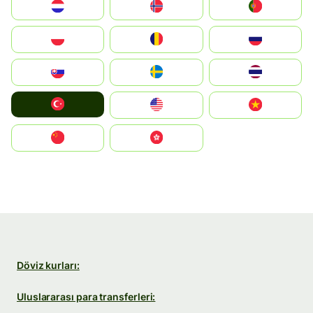
Nederland
Norge
Portugal
Polska
România
Россия
Slovensko
Ruoŧŧa
ไทย
Türkiye
United States
Vietnam
中国
中國香港特別行政區
Döviz kurları:
Uluslararası para transferleri: