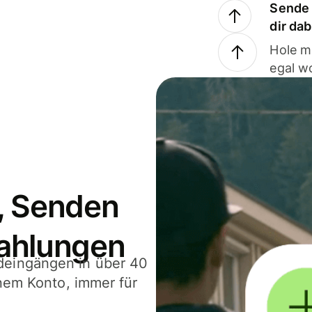
Sende 
dir da
Hole m
egal w
, Senden
ahlungen
deingängen in über 40
inem Konto, immer für