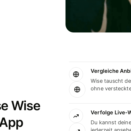
Vergleiche Anb
Wise tauscht d
ohne versteckt
se Wise
Verfolge Live-
-App
Du kannst dein
jederzeit anseh