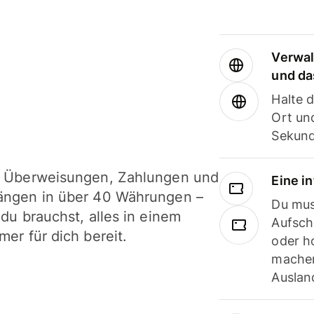
Verwal
und da
Halte 
Ort und
Sekund
i Überweisungen, Zahlungen und
Eine i
ängen in über 40 Währungen –
Du mus
 du brauchst, alles in einem
Aufsch
mer für dich bereit.
oder h
machen
Ausland