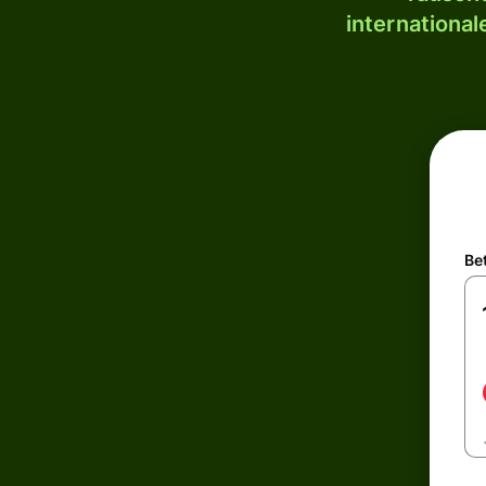
internationa
Be