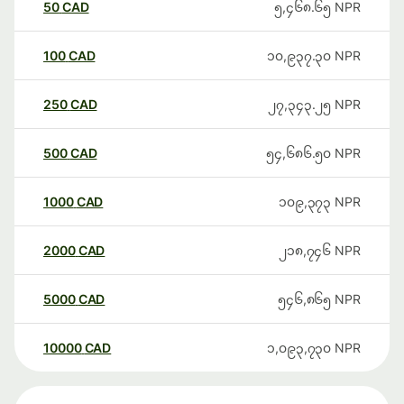
50
CAD
၅,၄၆၈.၆၅
NPR
100
CAD
၁၀,၉၃၇.၃၀
NPR
250
CAD
၂၇,၃၄၃.၂၅
NPR
500
CAD
၅၄,၆၈၆.၅၀
NPR
1000
CAD
၁၀၉,၃၇၃
NPR
2000
CAD
၂၁၈,၇၄၆
NPR
5000
CAD
၅၄၆,၈၆၅
NPR
10000
CAD
၁,၀၉၃,၇၃၀
NPR