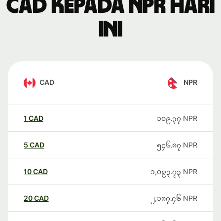
CAD kepada NPR hari
ini
CAD
NPR
1
CAD
၁၀၉.၃၇
NPR
5
CAD
၅၄၆.၈၇
NPR
10
CAD
၁,၀၉၃.၇၃
NPR
20
CAD
၂,၁၈၇.၄၆
NPR