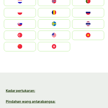
Nederland
Norge
Portugal
Polska
România
Россия
Slovensko
Ruoŧŧa
ไทย
Türkiye
United States
Vietnam
中国
中國香港特別行政區
Kadar pertukaran:
Pindahan wang antarabangsa: