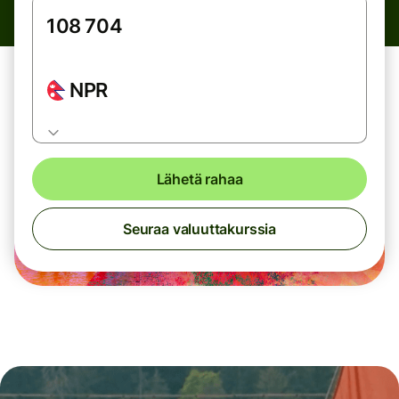
NPR
Lähetä rahaa
Seuraa valuuttakurssia