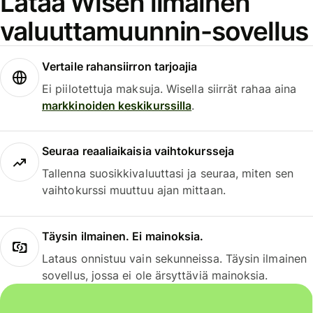
Lataa Wisen ilmainen
valuuttamuunnin-sovellus
Vertaile rahansiirron tarjoajia
Ei piilotettuja maksuja. Wisella siirrät rahaa aina
markkinoiden keskikurssilla
.
Seuraa reaaliaikaisia vaihtokursseja
Tallenna suosikkivaluuttasi ja seuraa, miten sen
vaihtokurssi muuttuu ajan mittaan.
Täysin ilmainen. Ei mainoksia.
Lataus onnistuu vain sekunneissa. Täysin ilmainen
sovellus, jossa ei ole ärsyttäviä mainoksia.