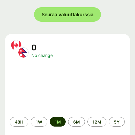
Seuraa valuuttakurssia
0
No change
Time
48H
1W
1M
6M
12M
5Y
period