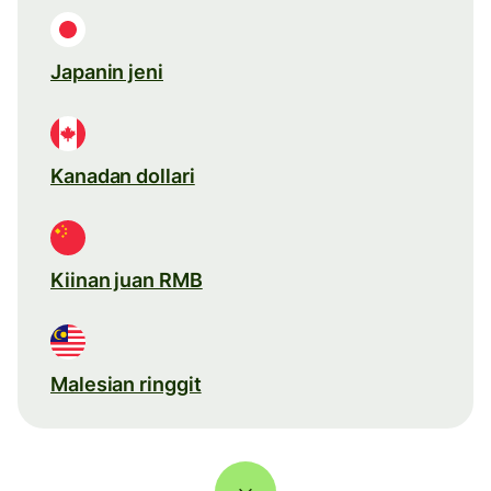
Japanin jeni
Kanadan dollari
Kiinan juan RMB
Malesian ringgit