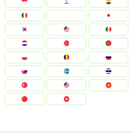
Indonesia
Israel
India
Italia
JA
Japan
South Korea
Malay
Mexico
Nederland
Norge
Portugal
Polska
România
Россия
Slovensko
Ruoŧŧa
ไทย
Türkiye
United States
Vietnam
中国
中國香港特別行政區