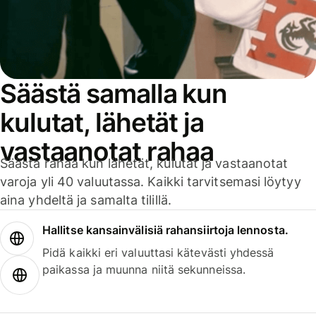
Säästä samalla kun
kulutat, lähetät ja
vastaanotat rahaa
Säästä rahaa kun lähetät, kulutat ja vastaanotat
varoja yli 40 valuutassa. Kaikki tarvitsemasi löytyy
aina yhdeltä ja samalta tilillä.
Hallitse kansainvälisiä rahansiirtoja lennosta.
Pidä kaikki eri valuuttasi kätevästi yhdessä
paikassa ja muunna niitä sekunneissa.