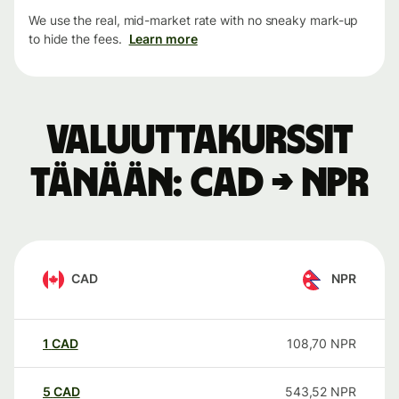
We use the real, mid-market rate with no sneaky mark-up
to hide the fees.
Learn more
Valuuttakurssit
tänään: CAD → NPR
CAD
NPR
1
CAD
108,70
NPR
5
CAD
543,52
NPR