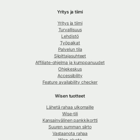
Yritys ja tiimi
Yritys ja tiimi
Turvallisuus
Lehdistö
Työpaikat
Palvelun tila
Sijoittajasuhteet
Affiliate-ohjelma ja kumppanuudet
Ohjekeskus
Accessibility
Feature availability checker
Wisen tuotteet
Lähetä rahaa ulkomaille
Wise-tili
Kansainvälinen pankkikortti
Suuren summan siirto
Vastaanota rahaa
Wise-alusta