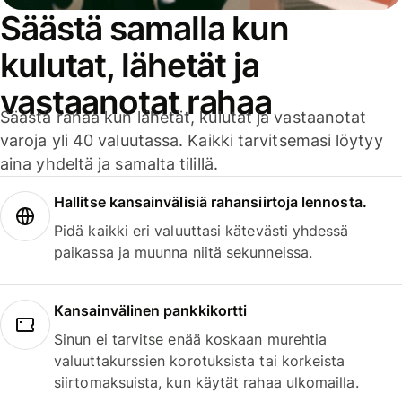
Säästä samalla kun
kulutat, lähetät ja
vastaanotat rahaa
Säästä rahaa kun lähetät, kulutat ja vastaanotat
varoja yli 40 valuutassa. Kaikki tarvitsemasi löytyy
aina yhdeltä ja samalta tilillä.
Hallitse kansainvälisiä rahansiirtoja lennosta.
Pidä kaikki eri valuuttasi kätevästi yhdessä
paikassa ja muunna niitä sekunneissa.
Kansainvälinen pankkikortti
Sinun ei tarvitse enää koskaan murehtia
valuuttakurssien korotuksista tai korkeista
siirtomaksuista, kun käytät rahaa ulkomailla.