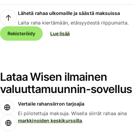
Lähetä rahaa ulkomaille ja säästä maksuissa
Laita raha kiertämään, etäisyydestä riippumatta.
Rekisteröidy
Lue lisää
Lataa Wisen ilmainen
valuuttamuunnin-sovellus
Vertaile rahansiirron tarjoajia
Ei piilotettuja maksuja. Wisella siirrät rahaa aina
markkinoiden keskikurssilla
.