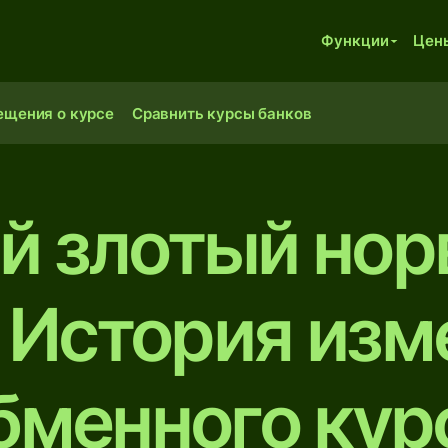
Функции
Цен
ещения о курсе
Сравнить курсы банков
й злотый но
 История изм
бменного кур