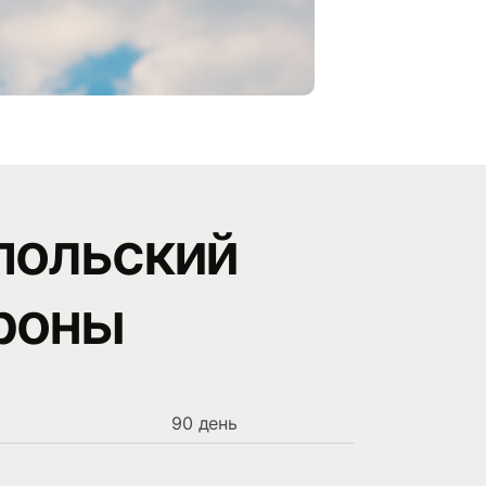
польский
роны
90 день