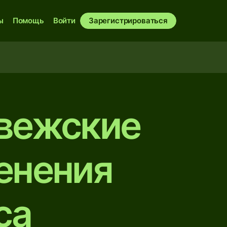
ы
Помощь
Войти
Зарегистрироваться
рвежские
енения
са