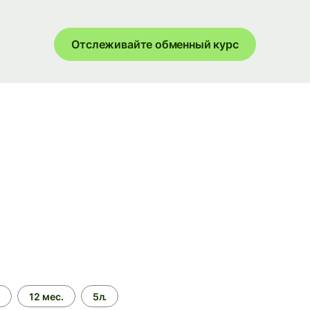
Отслеживайте обменный курс
.
12 мес.
5л.