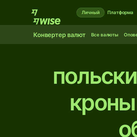
Личный
Платформа
Конвертер валют
Все валюты
Опов
польски
кроны
о