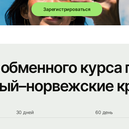
Зарегистрироваться
 обменного курса 
тый–норвежские к
30 дней
60 день