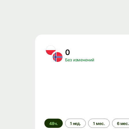
0
Без изменений
Период
48ч.
1 нед.
1 мес.
6 мес
времени