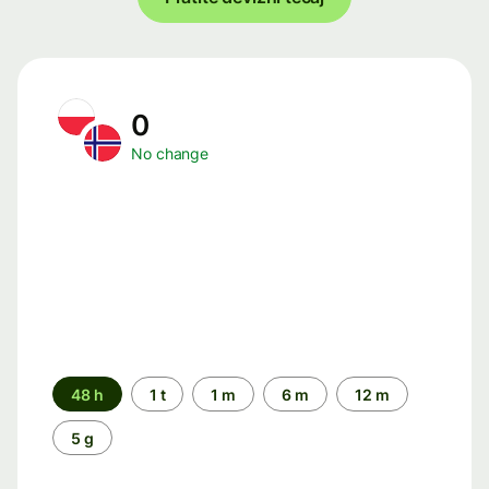
0
No change
Time
48 h
1 t
1 m
6 m
12 m
period
5 g