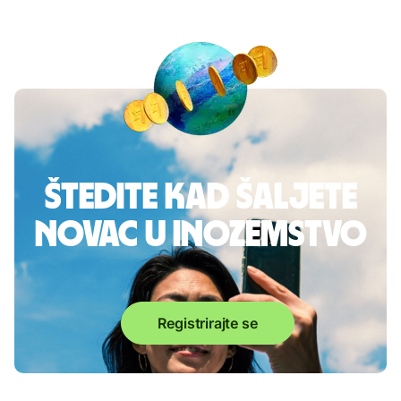
Štedite kad šaljete
novac u inozemstvo
Registrirajte se