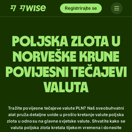
Registrirajte se
poljska zlota u
norveške krune
Povijesni tečajevi
valuta
Tražite povijesne tečajeve valute PLN? Naš sveobuhvatni
alat pruža detaljne uvide u prošlo kretanje valute poljska
zlota u odnosu na glavne svjetske valute. Shvatite kako se
valuta poljska zlota kretala tijekom vremena i donesite