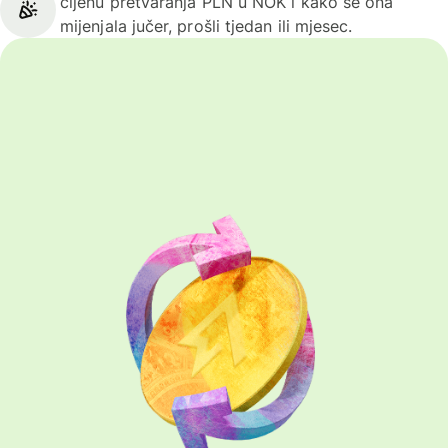
cijenu pretvaranja PLN u NOK i kako se ona
mijenjala jučer, prošli tjedan ili mjesec.