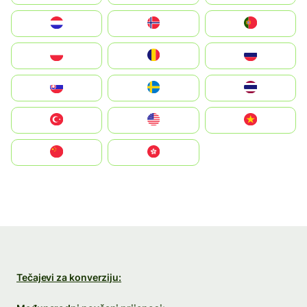
Nederland
Norge
Portugal
Polska
România
Россия
Slovensko
Ruoŧŧa
ไทย
Türkiye
United States
Vietnam
中国
中國香港特別行政區
Tečajevi za konverziju: