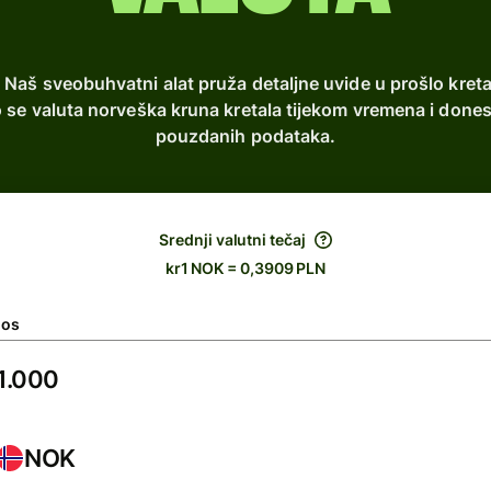
 Naš sveobuhvatni alat pruža detaljne uvide u prošlo kre
o se valuta norveška kruna kretala tijekom vremena i don
pouzdanih podataka.
Srednji valutni tečaj
kr1 NOK = 0,3909 PLN
nos
NOK