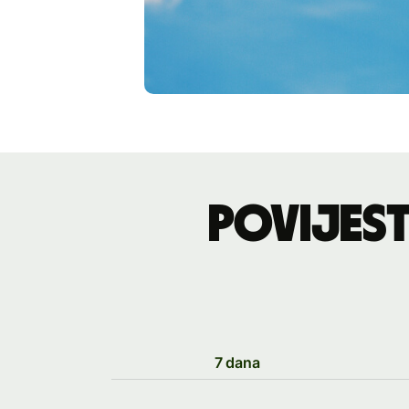
Povijes
7 dana