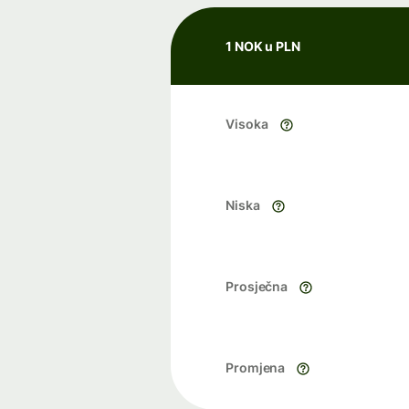
1 NOK u PLN
Visoka
Niska
Prosječna
Promjena