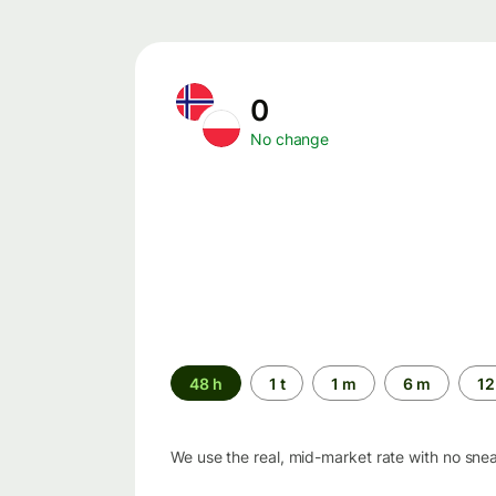
0
No change
Time
48 h
1 t
1 m
6 m
12
period
We use the real, mid-market rate with no sne