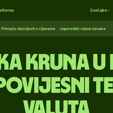
atforma
Značajke
Primajte obavijesti o cijenama
Usporedite cijene banaka
ka kruna u 
Povijesni t
valuta