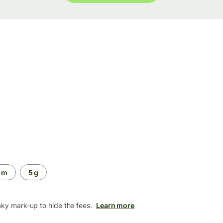
 m
5 g
aky mark-up to hide the fees.
Learn more