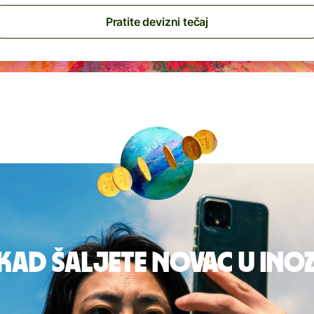
Pratite devizni tečaj
 kad šaljete novac u in