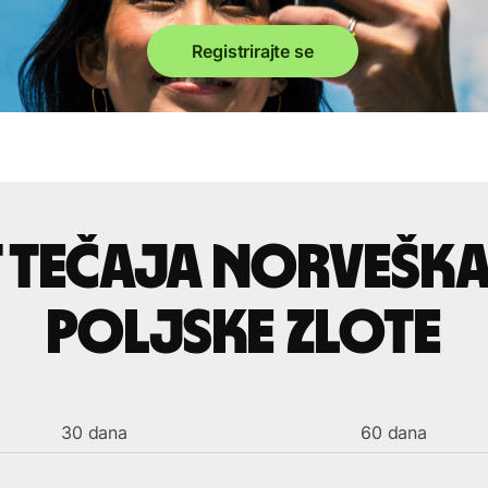
Registrirajte se
t tečaja norveška
poljske zlote
30 dana
60 dana