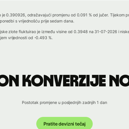
o je 0.390926, odražavajući promjenu od 0.091 % od jučer. Tijekom pro
sporedbi s vrijednošću prije sedam dana.
ljske zlote fluktuirao je između visine od 0.3948 na 31-07-2026 i n
em vrijednosti od -0.493 %.
on konverzije NO
Postotak promjene u posljednjih zadnjih 1 dan
Pratite devizni tečaj