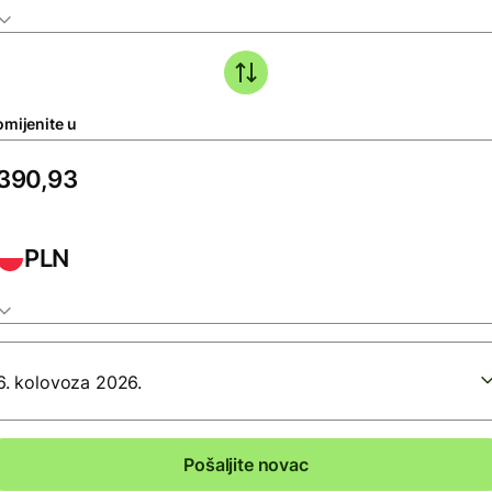
omijenite u
PLN
6. kolovoza 2026.
Pošaljite novac