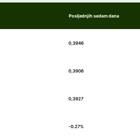
Posljednjih sedam dana
0,3946
0,3906
0,3927
-0.27
%