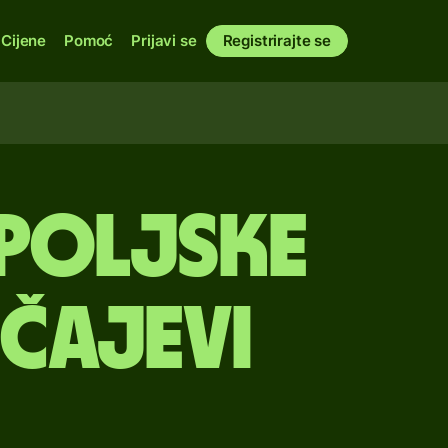
Cijene
Pomoć
Prijavi se
Registrirajte se
poljske
ečajevi