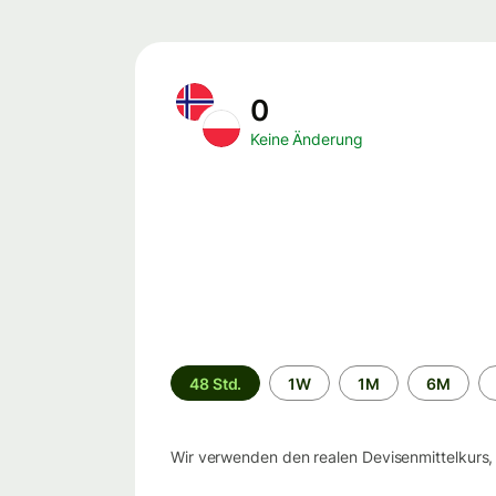
0
Keine Änderung
Zeitraum
48 Std.
1W
1M
6M
Wir verwenden den realen Devisenmittelkurs,