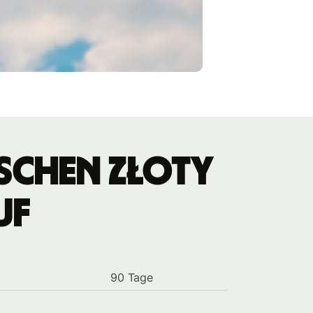
schen Złoty
uf
90 Tage