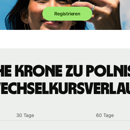
Registrieren
e Krone zu polni
echselkursverla
30 Tage
60 Tage