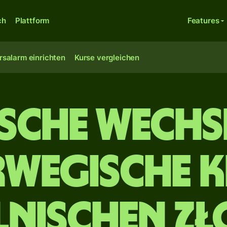
ch
Plattform
Features
rsalarm einrichten
Kurse vergleichen
ische Wechs
rwegische K
lnischen Zł