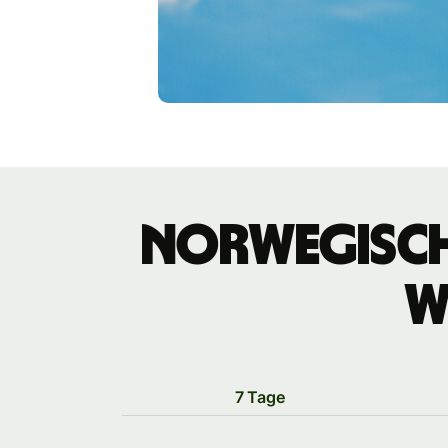
norwegisch
W
7 Tage