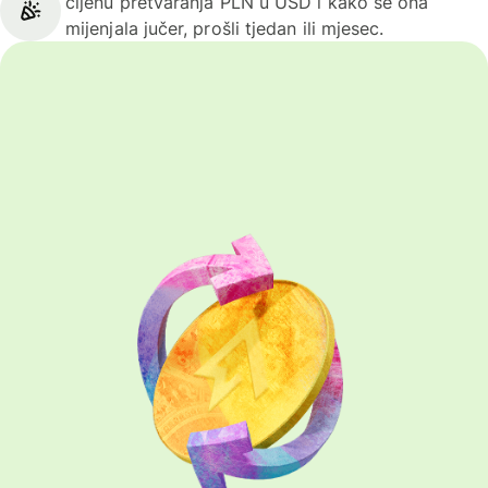
cijenu pretvaranja PLN u USD i kako se ona
mijenjala jučer, prošli tjedan ili mjesec.