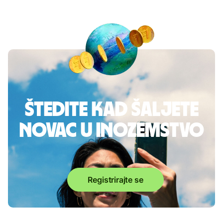
Štedite kad šaljete
novac u inozemstvo
Registrirajte se