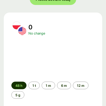
0
No change
Time
48 h
1 t
1 m
6 m
12 m
period
5 g