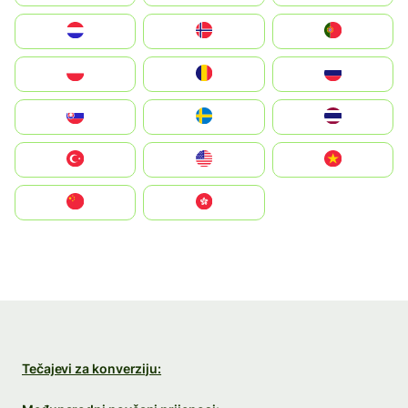
Nederland
Norge
Portugal
Polska
România
Россия
Slovensko
Ruoŧŧa
ไทย
Türkiye
United States
Vietnam
中国
中國香港特別行政區
Tečajevi za konverziju: