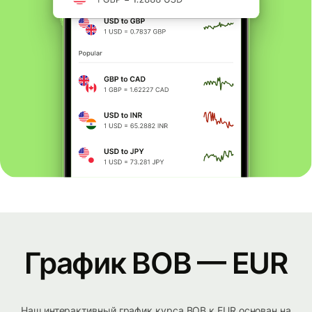
График BOB — EUR
Наш интерактивный график курса BOB к EUR основан на