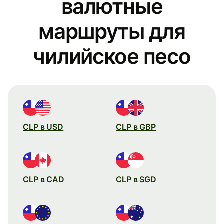
валютные
маршруты для
чилийское песо
CLP в USD
CLP в GBP
CLP в CAD
CLP в SGD