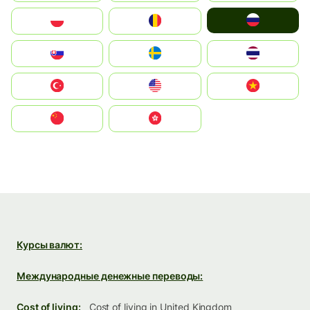
Россия
Polska
România
Slovensko
Ruoŧŧa
ไทย
Türkiye
United States
Vietnam
中国
中國香港特別行政區
Курсы валют:
Международные денежные переводы:
Cost of living:
Cost of living in United Kingdom