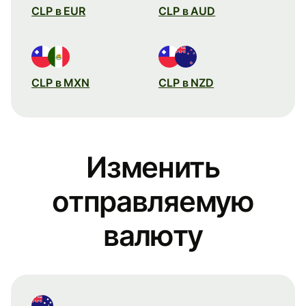
CLP в EUR
CLP в AUD
CLP в MXN
CLP в NZD
Изменить
отправляемую
валюту