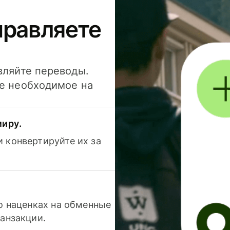
правляете
вляйте переводы.
се необходимое на
миру.
 конвертируйте их за
 о наценках на обменные
ранзакции.