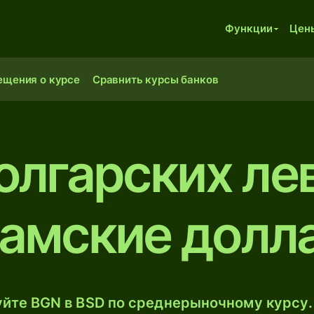
Функции
Цен
ещения о курсе
Сравнить курсы банков
олгарских ле
гамские долл
йте BGN в BSD по среднерыночному курсу.