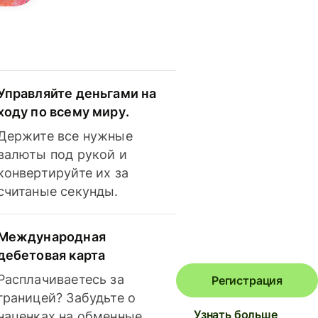
Управляйте деньгами на
ходу по всему миру.
Держите все нужные
валюты под рукой и
конвертируйте их за
считаные секунды.
Международная
дебетовая карта
Расплачиваетесь за
Регистрация
границей? Забудьте о
Узнать больше
наценках на обменные