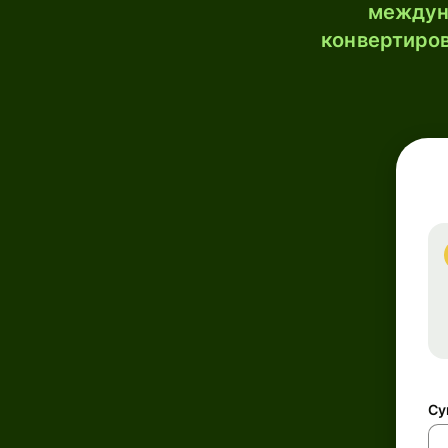
междун
конвертиров
Су