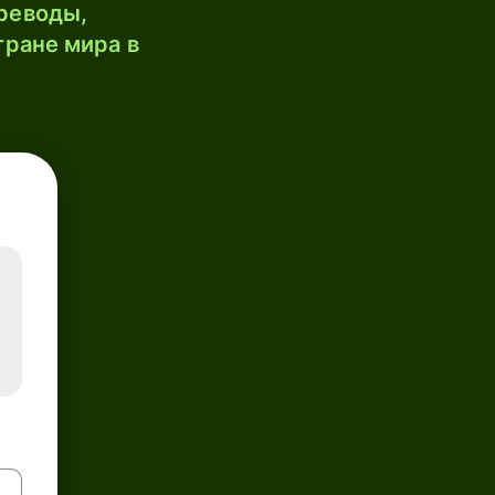
реводы,
тране мира в