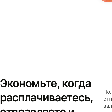
Экономьте, когда
Пол
расплачиваетесь,
от
вал
отправляете и