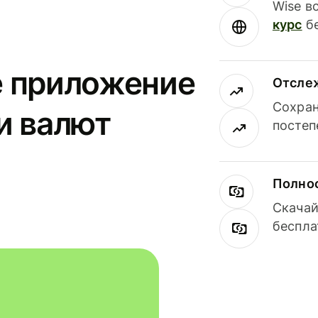
Wise в
курс
бе
е приложение
Отсле
Сохран
и валют
постеп
Полнос
Скачай
беспла