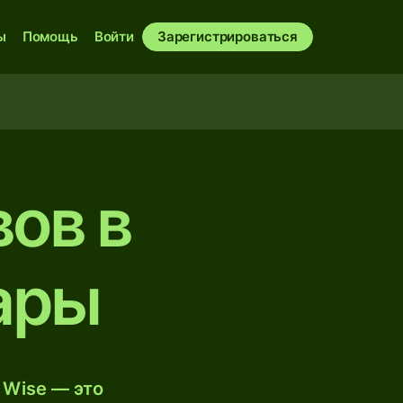
ы
Помощь
Войти
Зарегистрироваться
вов в
ары
 Wise — это