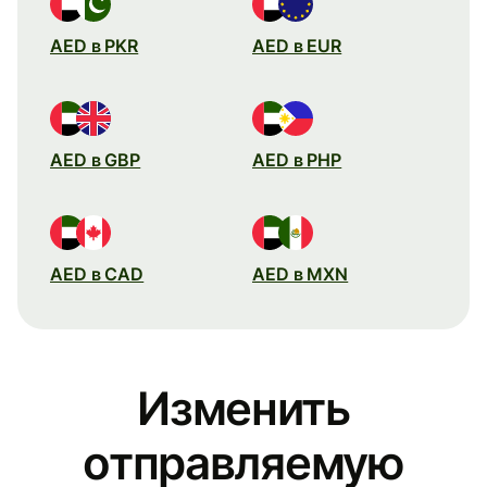
AED в PKR
AED в EUR
AED в GBP
AED в PHP
AED в CAD
AED в MXN
Изменить
отправляемую