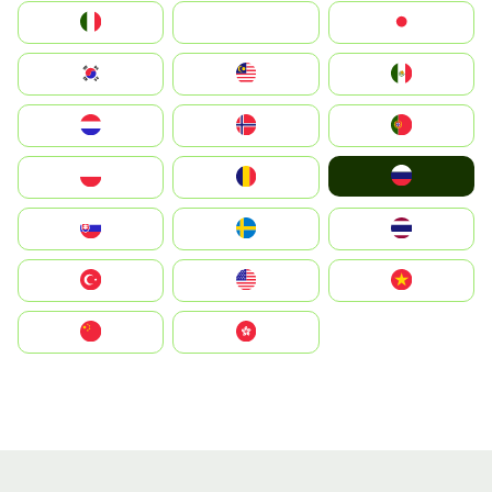
Italia
JA
Japan
South Korea
Malay
Mexico
Nederland
Norge
Portugal
Россия
Polska
România
Slovensko
Ruoŧŧa
ไทย
Türkiye
United States
Vietnam
中国
中國香港特別行政區