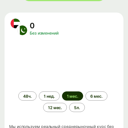
0
Без изменений
Период
48ч.
1 нед.
1 мес.
6 мес.
времени
12 мес.
5л.
Мы используем реальный среднерыночный курс без