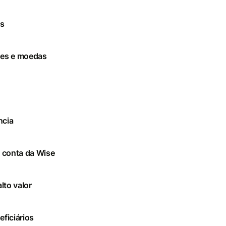
s
ses e moedas
ncia
 conta da Wise
lto valor
ficiários