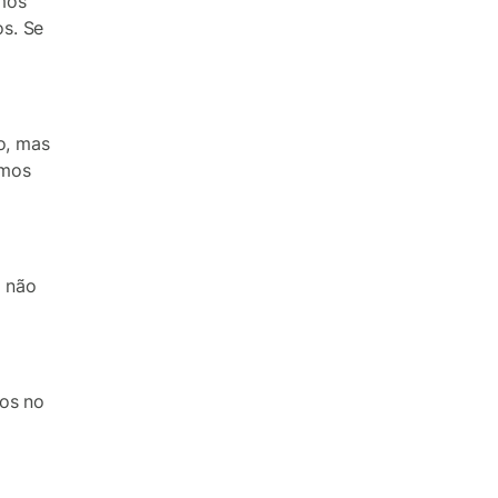
mos
s. Se
o, mas
amos
 não
los no