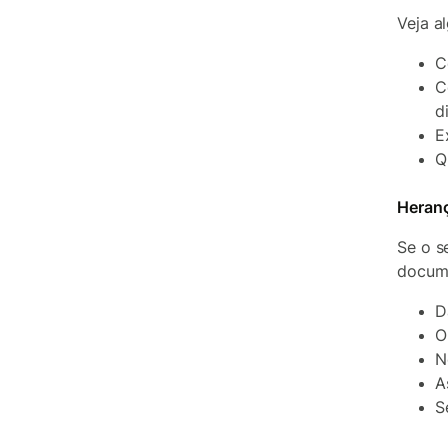
Veja a
C
C
d
E
Q
Heran
Se o s
docum
D
O
N
A
S