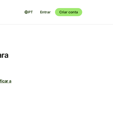
PT
Entrar
Criar conta
ara
ficar a