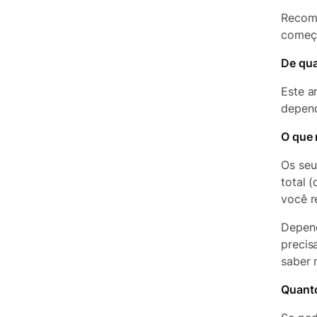
Recom
começa
De qua
Este a
depend
O que
Os seu
total 
você r
Depend
precis
saber 
Quant