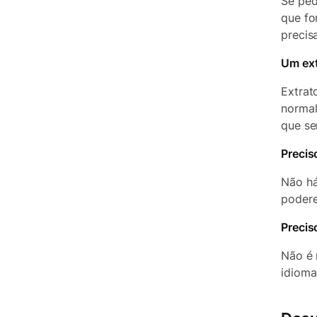
Se ped
que fo
precis
Um ext
Extrat
normal
que se
Precis
Não há
podere
Precis
Não é 
idioma 