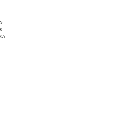
s
s
sa