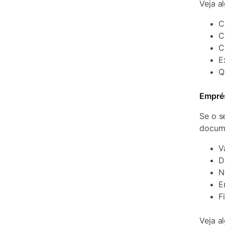
Veja a
C
C
C
E
Q
Empré
Se o s
docum
V
D
N
E
F
Veja a