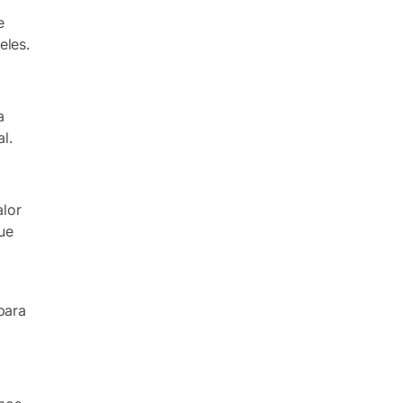
e
eles.
a
l.
lor
que
para