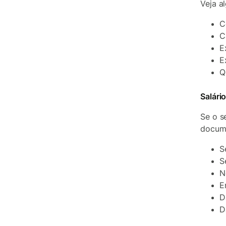
Veja a
C
C
E
E
Q
Salári
Se o s
docum
S
S
N
E
D
D