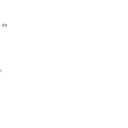
r de
r