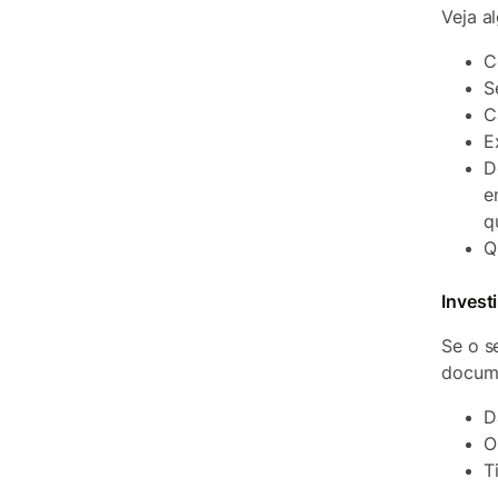
Veja a
C
S
C
E
D
e
q
Q
Invest
Se o s
docum
D
O
T