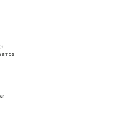
er
isamos
ar