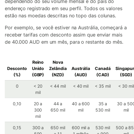
dependendo do seu volume mensal e do país do
endereço registrado em seu perfil. Todos os valores
estão nas moedas descritas no topo das colunas.
Por exemplo, se você estiver na Austrália, começará a
receber tarifas com desconto assim que enviar mais
de 40.000 AUD em um mês, para o restante do mês.
Reino
Nova
Desconto
Unido
Zelândia
Austrália
Canadá
Singapu
(%)
(GBP)
(NZD)
(AUD)
(CAD)
(SGD)
0
< 20
< 44 mil
< 40 mil
< 35 mil
< 30 mil
mil
0,10
20 a
44 a
40 a 600
35 a
30 a 50
300
650 mil
mil
530 mil
mil
mil
0,15
300 a
650 mil
600 mil a
530 mil
500 a 8
500
a 1,1
1 milhão
a 900
mil