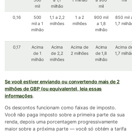
mil
milhão
mil
0,16
500
1,1 a 2,2
1 a 2
900 mil
850 mil 
mil a 1
milhões
milhões
a 1,8
1,7 milhã
milhão
milhão
0,17
Acima
Acima
Acima de
Acima
Acima d
de 1
de 2,2
2 milhões
de 1,8
1,7 milhã
milhão
milhões
milhão
Se você estiver enviando ou convertendo mais de 2
milhões de GBP (ou equivalente), leia essas
informações
.
Os descontos funcionam como faixas de imposto.
Você não paga imposto sobre a primeira parte da sua
renda, depois uma porcentagem progressivamente
maior sobre a próxima parte — você só obtém a tarifa