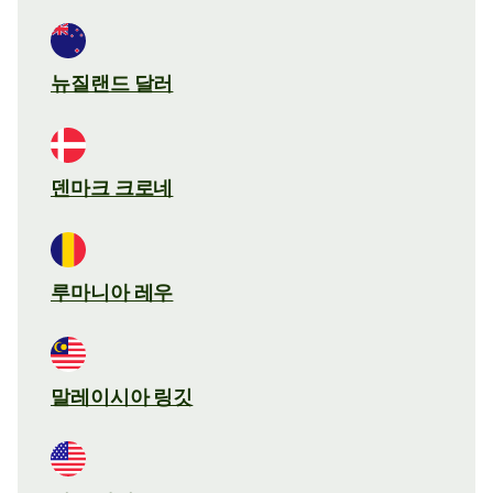
뉴질랜드 달러
덴마크 크로네
루마니아 레우
말레이시아 링깃