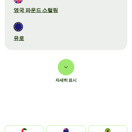
영국 파운드 스털링
유로
자세히 표시
الإمارات العربية المتحدة
Australia
Brazil