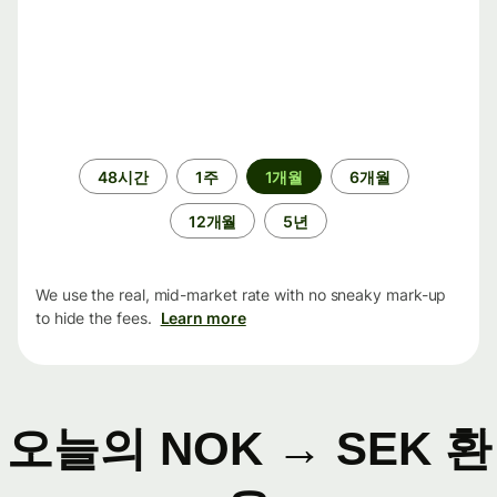
기
48시간
1주
1개월
6개월
간
12개월
5년
We use the real, mid-market rate with no sneaky mark-up
to hide the fees.
Learn more
오늘의 NOK → SEK 환