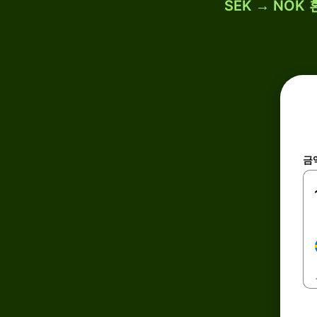
SEK → NOK
금