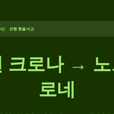
수신
은행 환율 비교
 크로나 → 
로네