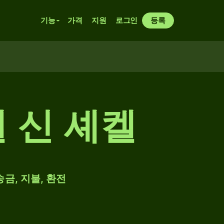
기능
가격
지원
로그인
등록
 신 셰켈
송금, 지불, 환전