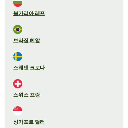
불가리아 레프
브라질 헤알
스웨덴 크로나
스위스 프랑
싱가포르 달러