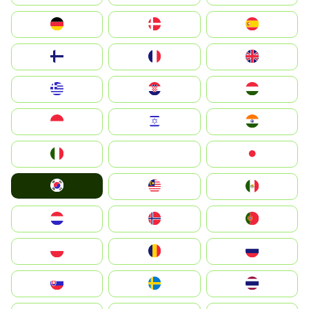
Deutschland
Denmark
España
Suomi
France
United Kingdom
Greece
Hrvatska
Magyarország
Indonesia
Israel
India
Italia
JA
Japan
South Korea
Malay
Mexico
Nederland
Norge
Portugal
Polska
România
Россия
Slovensko
Ruoŧŧa
ไทย