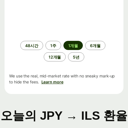
기
48시간
1주
1개월
6개월
간
12개월
5년
We use the real, mid-market rate with no sneaky mark-up
to hide the fees.
Learn more
오늘의 JPY → ILS 환율