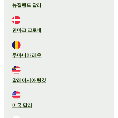
뉴질랜드 달러
덴마크 크로네
루마니아 레우
말레이시아 링깃
미국 달러