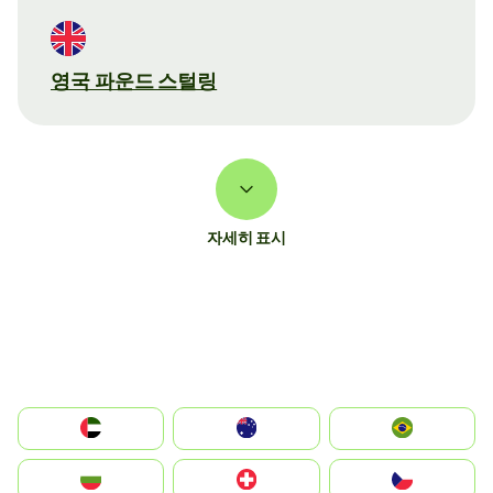
영국 파운드 스털링
자세히 표시
الإمارات العربية المتحدة
Australia
Brazil
България
Switzerland
Czechia