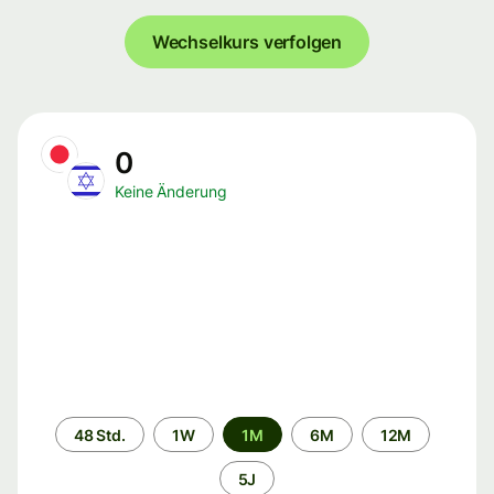
Wechselkurs verfolgen
0
Keine Änderung
Zeitraum
48 Std.
1W
1M
6M
12M
5J