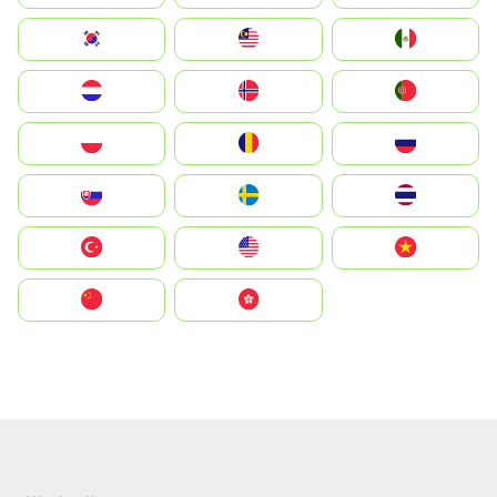
South Korea
Malay
Mexico
Nederland
Norge
Portugal
Polska
România
Россия
Slovensko
Ruoŧŧa
ไทย
Türkiye
United States
Vietnam
中国
中國香港特別行政區