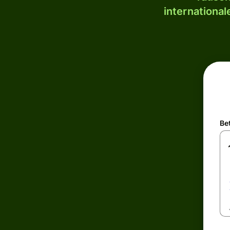
internationa
Be