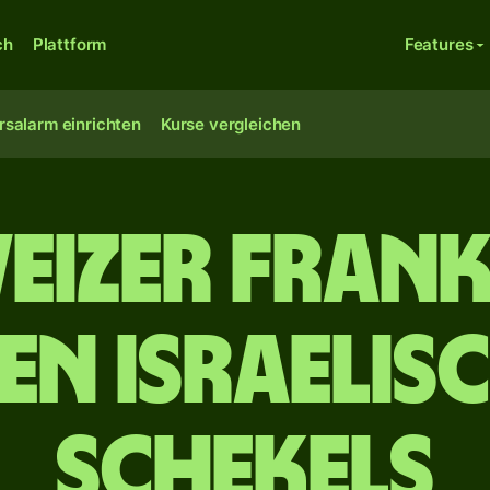
ch
Plattform
Features
rsalarm einrichten
Kurse vergleichen
eizer Frank
en israelis
Schekels