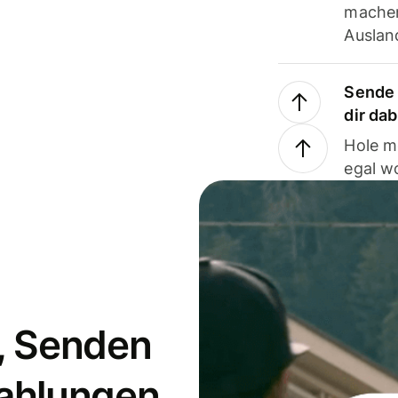
machen
Ausland
Sende 
dir da
Hole m
egal w
, Senden
ahlungen