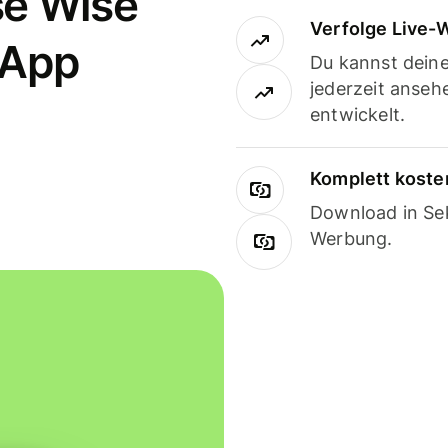
se Wise
Verfolge Live-
-App
Du kannst dein
jederzeit anseh
entwickelt.
Komplett koste
Download in Sek
Werbung.