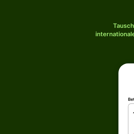
Tausch
internationa
Be