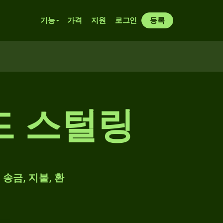
기능
가격
지원
로그인
등록
드 스털링
송금, 지불, 환