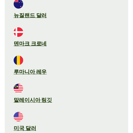
뉴질랜드 달러
덴마크 크로네
루마니아 레우
말레이시아 링깃
미국 달러