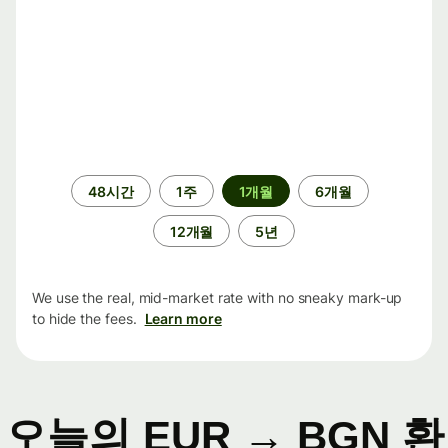
기
48시간
1주
1개월
6개월
간
12개월
5년
We use the real, mid-market rate with no sneaky mark-up
to hide the fees.
Learn more
오늘의 EUR → BGN 환