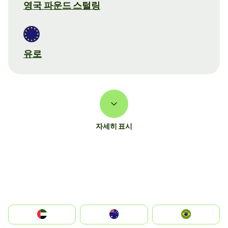
영국 파운드 스털링
유로
자세히 표시
الإمارات العربية المتحدة
Australia
Brazil