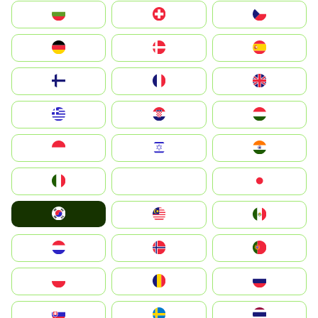
България
Switzerland
Czechia
Deutschland
Denmark
España
Suomi
France
United Kingdom
Greece
Hrvatska
Magyarország
Indonesia
Israel
India
Italia
JA
Japan
South Korea
Malay
Mexico
Nederland
Norge
Portugal
Polska
România
Россия
Slovensko
Ruoŧŧa
ไทย