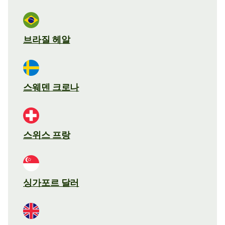
브라질 헤알
스웨덴 크로나
스위스 프랑
싱가포르 달러