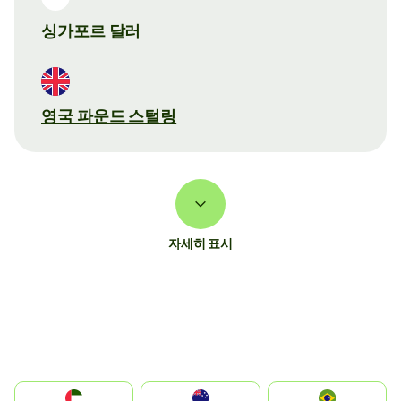
싱가포르 달러
영국 파운드 스털링
자세히 표시
الإمارات العربية المتحدة
Australia
Brazil