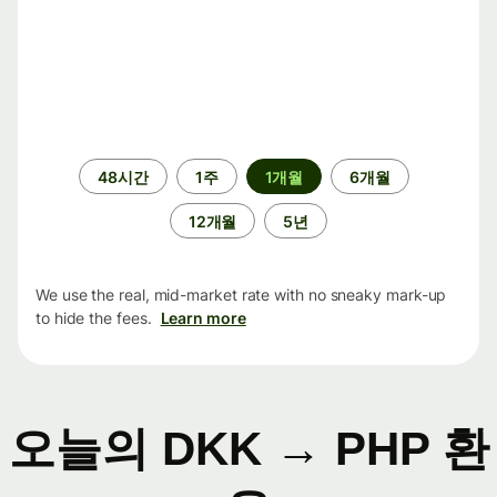
기
48시간
1주
1개월
6개월
간
12개월
5년
We use the real, mid-market rate with no sneaky mark-up
to hide the fees.
Learn more
오늘의 DKK → PHP 환