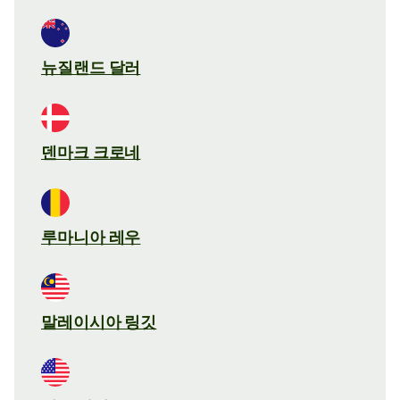
뉴질랜드 달러
덴마크 크로네
루마니아 레우
말레이시아 링깃