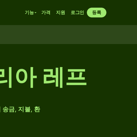
기능
가격
지원
로그인
등록
가리아 레프
 송금, 지불, 환