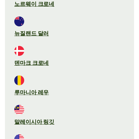
노르웨이 크로네
뉴질랜드 달러
덴마크 크로네
루마니아 레우
말레이시아 링깃