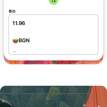
환전:
BGN