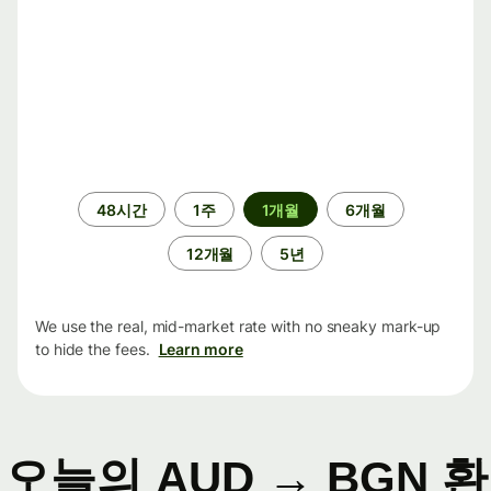
기
48시간
1주
1개월
6개월
간
12개월
5년
We use the real, mid-market rate with no sneaky mark-up
to hide the fees.
Learn more
오늘의 AUD → BGN 환