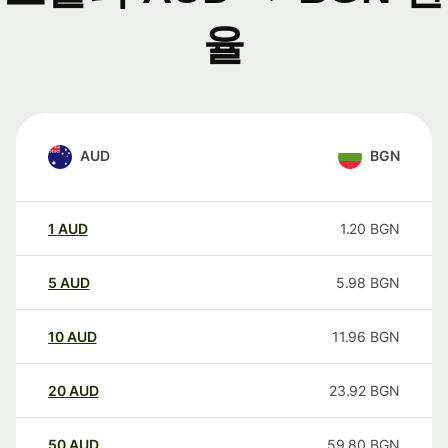
율
AUD
BGN
1
AUD
1.20
BGN
5
AUD
5.98
BGN
10
AUD
11.96
BGN
20
AUD
23.92
BGN
50
AUD
59.80
BGN