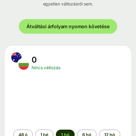
egyetlen változásról sem.
Átváltási árfolyam nyomon követése
0
Nincs változás
Időszak
48 ó
1 hé
1 hó
6 hó
12 hó