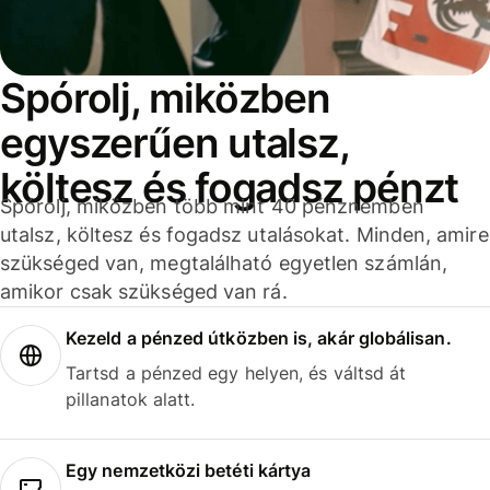
Spórolj, miközben
egyszerűen utalsz,
költesz és fogadsz pénzt
Spórolj, miközben több mint 40 pénznemben
utalsz, költesz és fogadsz utalásokat. Minden, amire
szükséged van, megtalálható egyetlen számlán,
amikor csak szükséged van rá.
Kezeld a pénzed útközben is, akár globálisan.
Tartsd a pénzed egy helyen, és váltsd át
pillanatok alatt.
Egy nemzetközi betéti kártya