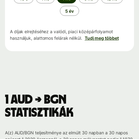
5 év
A díjak elrejtéséhez a valódi, piaci középárfolyamot
használjuk, alattomos felárak nélkül.
Tudj meg többet
1 AUD → BGN
statisztikák
A(z) AUD/BGN teljesítménye az elmúlt 30 napban a 30 napos