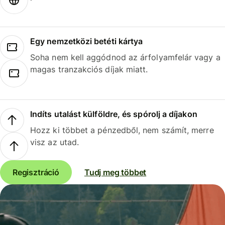
Egy nemzetközi betéti kártya
Soha nem kell aggódnod az árfolyamfelár vagy a
magas tranzakciós díjak miatt.
Indíts utalást külföldre, és spórolj a díjakon
Hozz ki többet a pénzedből, nem számít, merre
visz az utad.
Regisztráció
Tudj meg többet