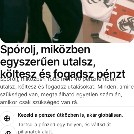
Spórolj, miközben
egyszerűen utalsz,
költesz és fogadsz pénzt
Spórolj, miközben több mint 40 pénznemben
utalsz, költesz és fogadsz utalásokat. Minden, amire
szükséged van, megtalálható egyetlen számlán,
amikor csak szükséged van rá.
Kezeld a pénzed útközben is, akár globálisan.
Tartsd a pénzed egy helyen, és váltsd át
pillanatok alatt.