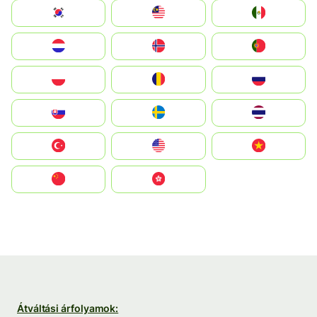
South Korea
Malay
Mexico
Nederland
Norge
Portugal
Polska
România
Россия
Slovensko
Ruoŧŧa
ไทย
Türkiye
United States
Vietnam
中国
中國香港特別行政區
Átváltási árfolyamok: