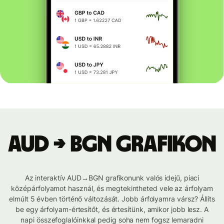
AUD → BGN grafikon
Az interaktív AUD→BGN grafikonunk valós idejű, piaci
középárfolyamot használ, és megtekintheted vele az árfolyam
elmúlt 5 évben történő változását. Jobb árfolyamra vársz? Állíts
be egy árfolyam-értesítőt, és értesítünk, amikor jobb lesz. A
napi összefoglalóinkkal pedig soha nem fogsz lemaradni