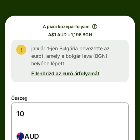
A piaci középárfolyam
A$1 AUD = 1,196 BGN
január 1-jén Bulgária bevezette az
eurót, amely a bolgár leva (BGN)
helyébe lépett.
Ellenőrizd az euró árfolyamát
Összeg
AUD