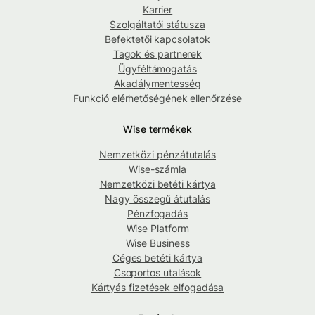
Karrier
Szolgáltatói státusza
Befektetői kapcsolatok
Tagok és partnerek
Ügyféltámogatás
Akadálymentesség
Funkció elérhetőségének ellenőrzése
Wise termékek
Nemzetközi pénzátutalás
Wise-számla
Nemzetközi betéti kártya
Nagy összegű átutalás
Pénzfogadás
Wise Platform
Wise Business
Céges betéti kártya
Csoportos utalások
Kártyás fizetések elfogadása