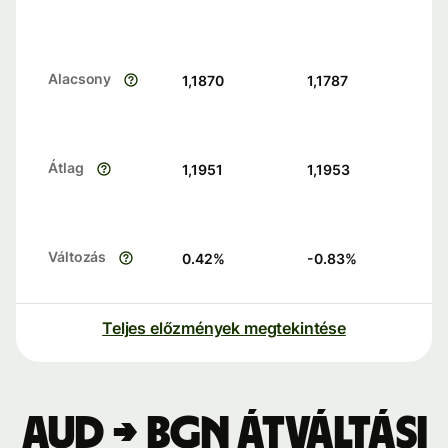
Alacsony
1,1870
1,1787
Átlag
1,1951
1,1953
Változás
0.42
%
-0.83
%
Teljes előzmények megtekintése
AUD → BGN átváltási