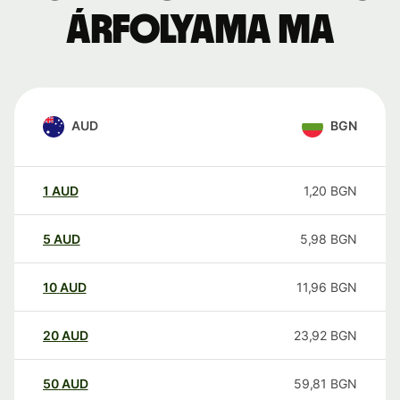
árfolyama ma
AUD
BGN
1
AUD
1,20
BGN
5
AUD
5,98
BGN
10
AUD
11,96
BGN
20
AUD
23,92
BGN
50
AUD
59,81
BGN