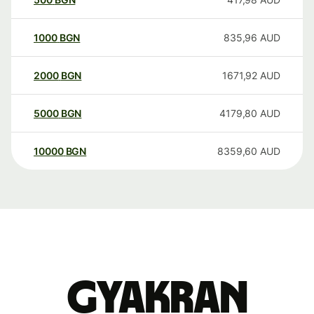
1000
BGN
835,96
AUD
2000
BGN
1671,92
AUD
5000
BGN
4179,80
AUD
10000
BGN
8359,60
AUD
Gyakran