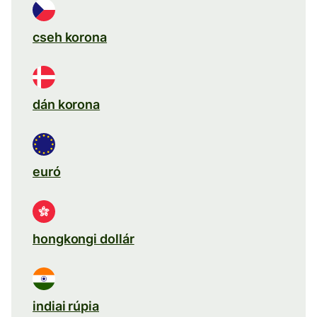
cseh korona
dán korona
euró
hongkongi dollár
indiai rúpia