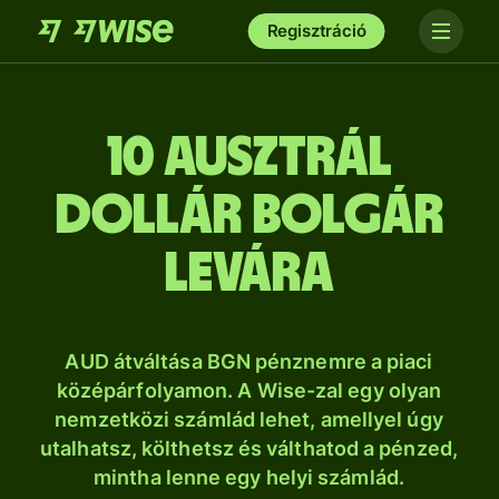
Regisztráció
10 ausztrál
dollár bolgár
levára
AUD átváltása BGN pénznemre a piaci
középárfolyamon. A Wise-zal egy olyan
nemzetközi számlád lehet, amellyel úgy
utalhatsz, költhetsz és válthatod a pénzed,
mintha lenne egy helyi számlád.