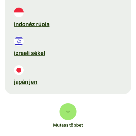
indonéz rúpia
izraeli sékel
japán jen
Mutass többet