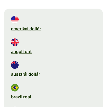
amerikai dollár
angol font
ausztrál dollár
brazil real