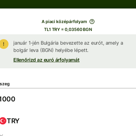
A piaci középárfolyam
TL1 TRY = 0,03560 BGN
január 1-jén Bulgária bevezette az eurót, amely a
bolgár leva (BGN) helyébe lépett.
Ellenőrizd az euró árfolyamát
szeg
TRY