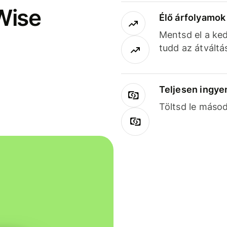
Wise
Élő árfolyamo
Mentsd el a ked
tudd az átváltá
Teljesen ingye
Töltsd le másod