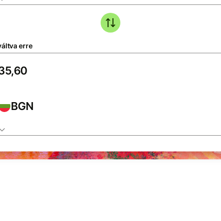
áltva erre
BGN