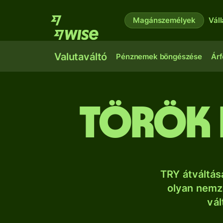
Magánszemélyek
Vál
Valutaváltó
Pénznemek böngészése
Árf
török 
TRY átváltás
olyan nemze
vál