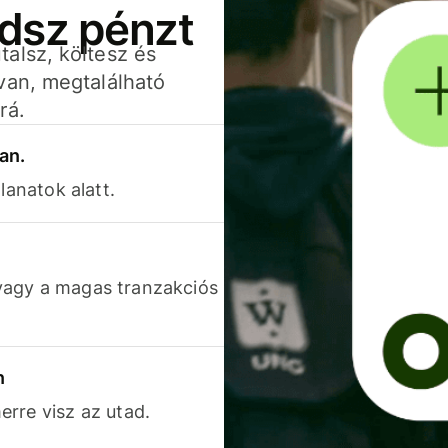
adsz pénzt
alsz, költesz és
van, megtalálható
rá.
an.
lanatok alatt.
vagy a magas tranzakciós
n
rre visz az utad.