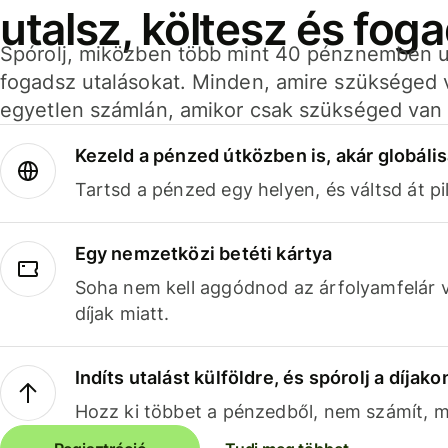
utalsz, költesz és fog
Spórolj, miközben több mint 40 pénznemben ut
fogadsz utalásokat. Minden, amire szükséged 
egyetlen számlán, amikor csak szükséged van 
Kezeld a pénzed útközben is, akár globális
Tartsd a pénzed egy helyen, és váltsd át pil
Egy nemzetközi betéti kártya
Soha nem kell aggódnod az árfolyamfelár 
díjak miatt.
Indíts utalást külföldre, és spórolj a díjako
Hozz ki többet a pénzedből, nem számít, me