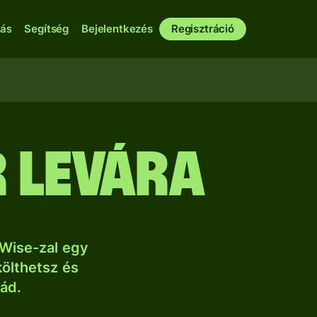
bás
Segítség
Bejelentkezés
Regisztráció
 levára
Wise-zal egy
költhetsz és
lád.