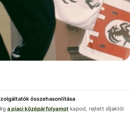
szolgáltatók összehasonlítása
dig
a piaci középárfolyamot
kapod, rejtett díjaktól