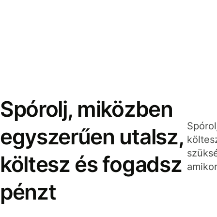
Spórolj, miközben
Spórol
egyszerűen utalsz,
költes
szüksé
költesz és fogadsz
amikor
pénzt