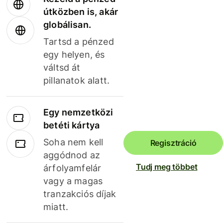
útközben is, akár
globálisan.
Tartsd a pénzed
egy helyen, és
váltsd át
pillanatok alatt.
Egy nemzetközi
betéti kártya
Soha nem kell
Regisztráció
aggódnod az
Tudj meg többet
árfolyamfelár
vagy a magas
tranzakciós díjak
miatt.