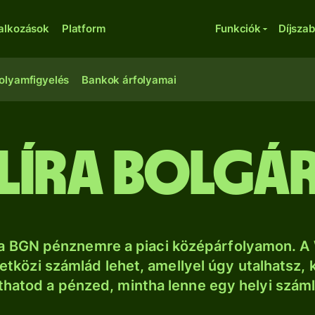
lalkozások
Platform
Funkciók
Díjsza
olyamfigyelés
Bankok árfolyamai
líra bolgár
a BGN pénznemre a piaci középárfolyamon. A 
tközi számlád lehet, amellyel úgy utalhatsz, 
thatod a pénzed, mintha lenne egy helyi szám