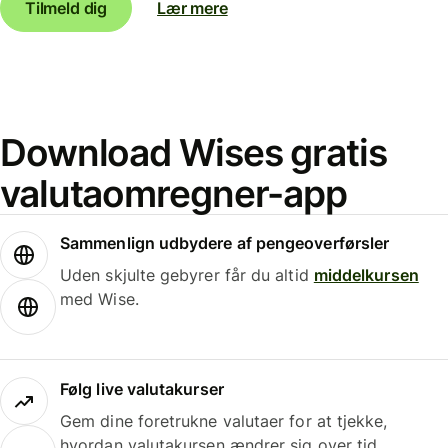
Tilmeld dig
Lær mere
Download Wises gratis
valutaomregner-app
Sammenlign udbydere af pengeoverførsler
Uden skjulte gebyrer får du altid
middelkursen
med Wise.
Følg live valutakurser
Gem dine foretrukne valutaer for at tjekke,
hvordan valutakursen ændrer sig over tid.