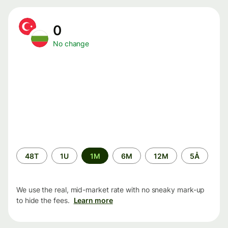
0
No change
Time
48T
1U
1M
6M
12M
5Å
period
We use the real, mid-market rate with no sneaky mark-up
to hide the fees.
Learn more