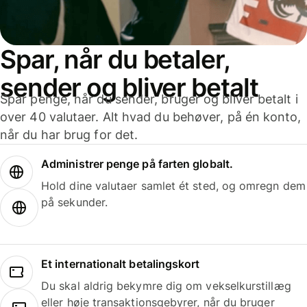
Spar, når du betaler,
sender og bliver betalt
Spar penge, når du sender, bruger og bliver betalt i
over 40 valutaer. Alt hvad du behøver, på én konto,
når du har brug for det.
Administrer penge på farten globalt.
Hold dine valutaer samlet ét sted, og omregn dem
på sekunder.
Et internationalt betalingskort
Du skal aldrig bekymre dig om vekselkurstillæg
eller høje transaktionsgebyrer, når du bruger