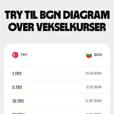
TRY til BGN Diagram
over vekselkurser
TRY
BGN
1
TRY
0.04
BGN
5
TRY
0.18
BGN
10
TRY
0.36
BGN