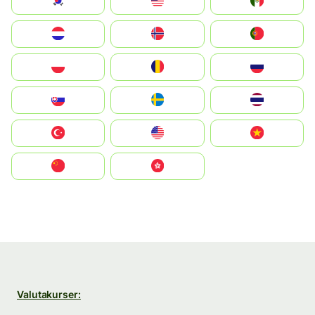
South Korea
Malay
Mexico
Nederland
Norge
Portugal
Polska
România
Россия
Slovensko
Ruoŧŧa
ไทย
Türkiye
United States
Vietnam
中国
中國香港特別行政區
Valutakurser: