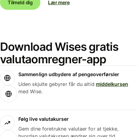
Tilmeld dig
Lær mere
Download Wises gratis
valutaomregner-app
Sammenlign udbydere af pengeoverførsler
Uden skjulte gebyrer får du altid
middelkursen
med Wise.
Følg live valutakurser
Gem dine foretrukne valutaer for at tjekke,
hvordan valutakursen ændrer sig over tid.