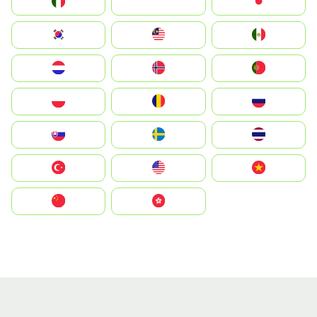
Italia
JA
Japan
South Korea
Malay
Mexico
Nederland
Norge
Portugal
Polska
România
Россия
Slovensko
Ruoŧŧa
ไทย
Türkiye
United States
Vietnam
中国
中國香港特別行政區