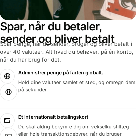
Spar, når du betaler,
sender og bliver betalt
Spar penge, når du sender, bruger og bliver betalt i
over 40 valutaer. Alt hvad du behøver, på én konto,
når du har brug for det.
Administrer penge på farten globalt.
Hold dine valutaer samlet ét sted, og omregn dem
på sekunder.
Et internationalt betalingskort
Du skal aldrig bekymre dig om vekselkurstillæg
eller høje transaktionsgebyrer, når du bruger