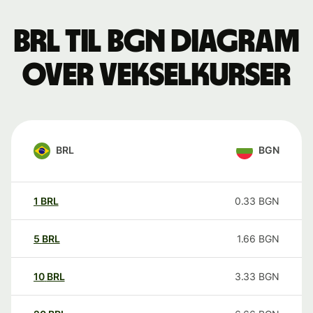
BRL til BGN Diagram
over vekselkurser
BRL
BGN
1
BRL
0.33
BGN
5
BRL
1.66
BGN
10
BRL
3.33
BGN