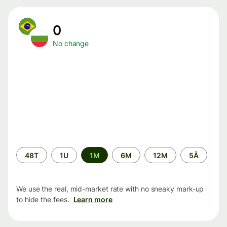
0
No change
Time
48T
1U
1M
6M
12M
5Å
period
We use the real, mid-market rate with no sneaky mark-up
to hide the fees.
Learn more