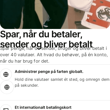
Spar, når du betaler,
sender og bliver betalt
Spar penge, når du sender, bruger og bliver betalt i
over 40 valutaer. Alt hvad du behøver, på én konto,
når du har brug for det.
Administrer penge på farten globalt.
Hold dine valutaer samlet ét sted, og omregn dem
på sekunder.
Et internationalt betalingskort