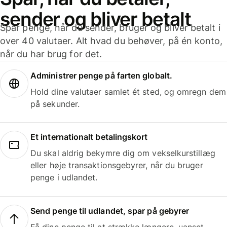
sender og bliver betalt
Spar penge, når du sender, bruger og bliver betalt i
over 40 valutaer. Alt hvad du behøver, på én konto,
når du har brug for det.
Administrer penge på farten globalt.
Hold dine valutaer samlet ét sted, og omregn dem
på sekunder.
Et internationalt betalingskort
Du skal aldrig bekymre dig om vekselkurstillæg
eller høje transaktionsgebyrer, når du bruger
penge i udlandet.
Send penge til udlandet, spar på gebyrer
Få dine penge til at strække længere, uanset