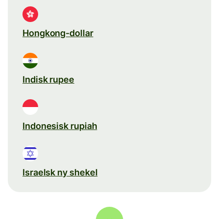
Hongkong-dollar
Indisk rupee
Indonesisk rupiah
Israelsk ny shekel