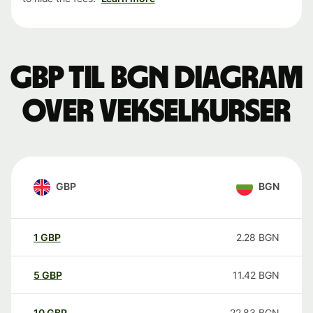
GBP til BGN Diagram
over vekselkurser
GBP
BGN
1
GBP
2.28
BGN
5
GBP
11.42
BGN
10
GBP
22.83
BGN