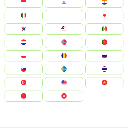
Indonesia
Israel
India
Italia
JA
Japan
South Korea
Malay
Mexico
Nederland
Norge
Portugal
Polska
România
Россия
Slovensko
Ruoŧŧa
ไทย
Türkiye
United States
Vietnam
中国
中國香港特別行政區