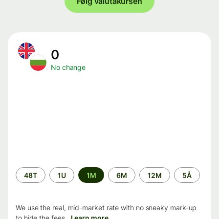
Følg valutakursen
0
No change
Time
48T
1U
1M
6M
12M
5Å
period
We use the real, mid-market rate with no sneaky mark-up
to hide the fees.
Learn more