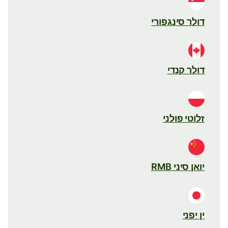
דולר סינגפורי
דולר קנדי
זלוטי פולני
יואן סיני RMB
ין יפני