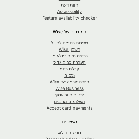
חוות דעת
Accessibility
Feature availability checker
המוצרים של Wise
שליחת כספים לחו״ל
חשבון Wise
כרטיס חיוב בינלאומי
העברת סכום גדול
קבלת כסף
נכסים
הפלטפורמה של Wise
Wise Business
כרטיס חיוב עסקי
תשלומים מרובים
Accept card payments
משאבים
חדשות ובלוג