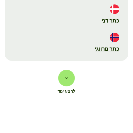
כתר דני
כתר נורווגי
להציג עוד