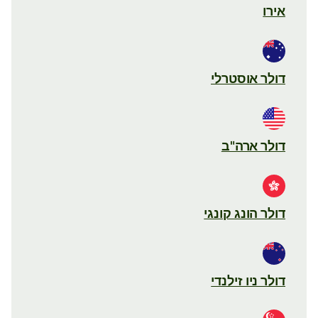
אירו
דולר אוסטרלי
דולר ארה"ב
דולר הונג קונגי
דולר ניו זילנדי