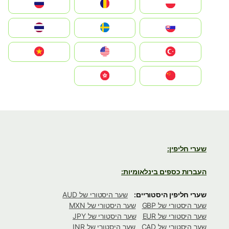
Polska
România
Россия
Slovensko
Ruoŧŧa
ไทย
Türkiye
United States
Vietnam
中国
中國香港特別行政區
שערי חליפין:
העברות כספים בינלאומיות:
שערי חליפין היסטוריים:
שער היסטורי של AUD
שער היסטורי של GBP
שער היסטורי של MXN
שער היסטורי של EUR
שער היסטורי של JPY
שער היסטורי של CAD
שער היסטורי של INR