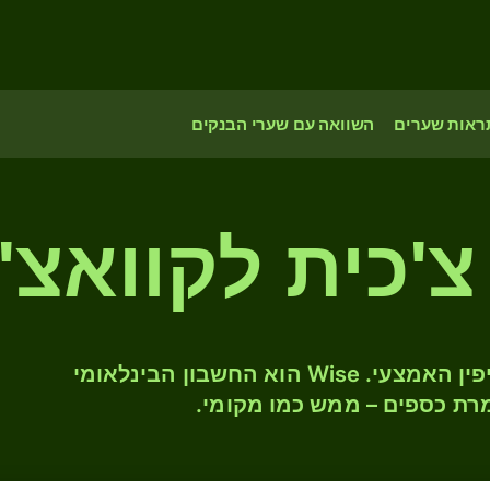
ראות שערים
השוואה עם שערי הבנקים
צ'כית לקוואצ'
המירו CZK ל- ZMW לפי שער החליפין האמצעי. Wise הוא החשבון הבינלאומי
רת כספים – ממש כמו מקומי.