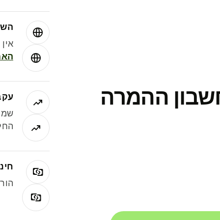
השו
אין עמ
האמ
חשבון ההמרה
עקב
שמר
החלי
חינם
הורי