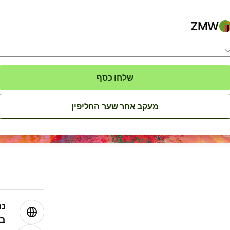
ZMW
שלחו כסף
מעקב אחר שער החליפין
נה
בע