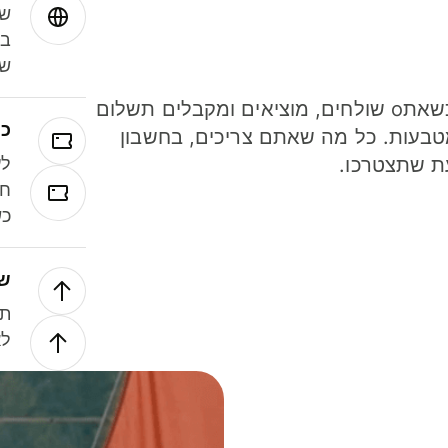
שמ
במ
שנ
חסכו כסף כשאתo שולחים, מוציאים ומקבלים תשלום
כר
ל 40 מטבעות. כל מה שאתם צריכים, בחשבון
ת שתצטרכו.
לע
חל
כש
של
תנ
לא