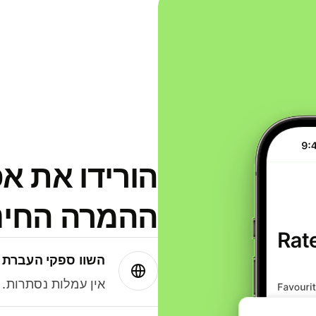
הורידו את א
ההמרה החינמית
השוו ספקי העברת 
אין עמלות נסתרות. עם Wise תמיד תק