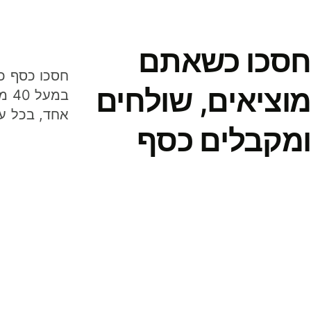
חסכו כשאתם
מוציאים, שולחים
במע
אחד, בכל ע
ומקבלים כסף