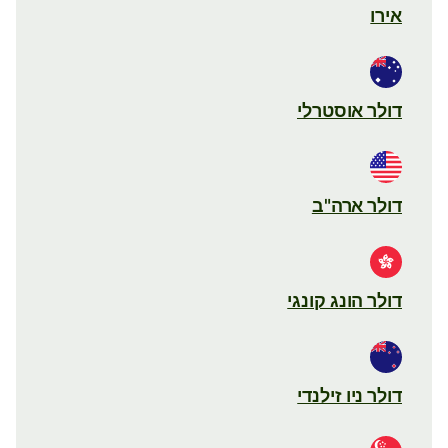
אירו
דולר אוסטרלי
דולר ארה"ב
דולר הונג קונגי
דולר ניו זילנדי