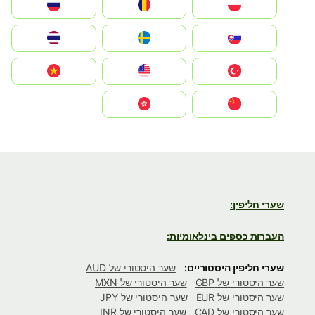
Polska
România
Россия
Slovensko
Ruoŧŧa
ไทย
Türkiye
United States
Vietnam
中国
中國香港特別行政區
שערי חליפין:
העברות כספים בינלאומיות:
שערי חליפין היסטוריים:
שער היסטורי של AUD
שער היסטורי של GBP
שער היסטורי של MXN
שער היסטורי של EUR
שער היסטורי של JPY
שער היסטורי של CAD
שער היסטורי של INR