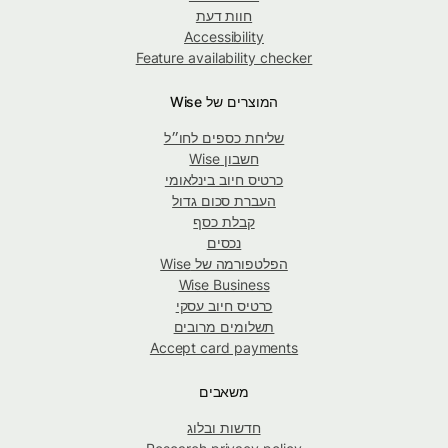
חוות דעת
Accessibility
Feature availability checker
המוצרים של Wise
שליחת כספים לחו״ל
חשבון Wise
כרטיס חיוב בינלאומי
העברת סכום גדול
קבלת כסף
נכסים
הפלטפורמה של Wise
Wise Business
כרטיס חיוב עסקי
תשלומים מרובים
Accept card payments
משאבים
חדשות ובלוג