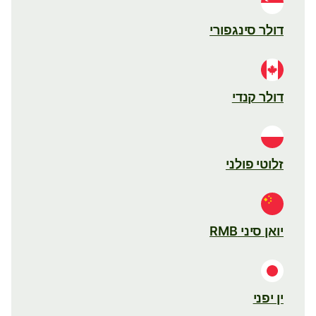
דולר סינגפורי
דולר קנדי
זלוטי פולני
יואן סיני RMB
ין יפני