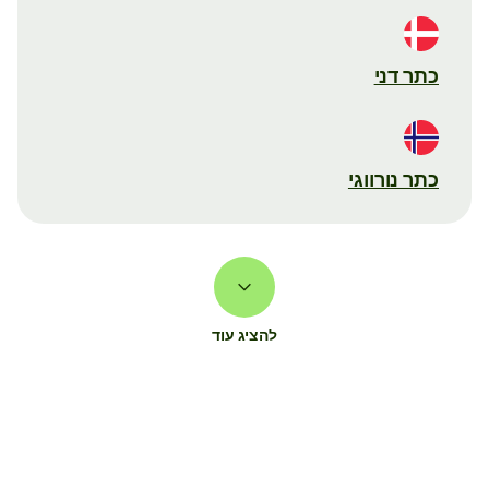
כתר דני
כתר נורווגי
להציג עוד