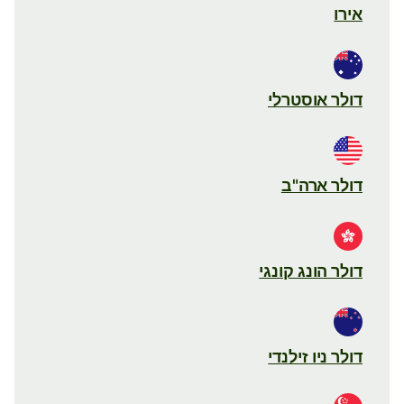
אירו
דולר אוסטרלי
דולר ארה"ב
דולר הונג קונגי
דולר ניו זילנדי