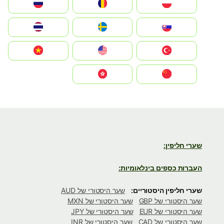
Polska
România
Россия
Slovensko
Ruoŧŧa
ไทย
Türkiye
United States
Vietnam
中国
中國香港特別行政區
שערי חליפין:
העברות כספים בינלאומיות:
שערי חליפין היסטוריים:
שער היסטורי של AUD
שער היסטורי של GBP
שער היסטורי של MXN
שער היסטורי של EUR
שער היסטורי של JPY
שער היסטורי של CAD
שער היסטורי של INR