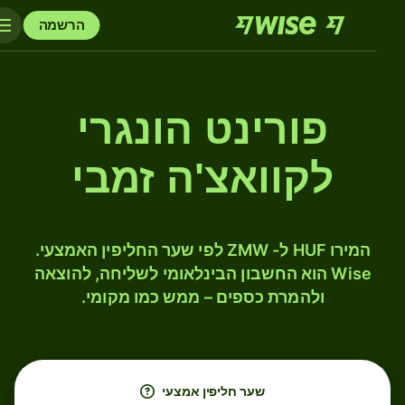
הרשמה
פורינט הונגרי
לקוואצ'ה זמבי
המירו HUF ל- ZMW לפי שער החליפין האמצעי.
Wise הוא החשבון הבינלאומי לשליחה, להוצאה
ולהמרת כספים – ממש כמו מקומי.
שער חליפין אמצעי