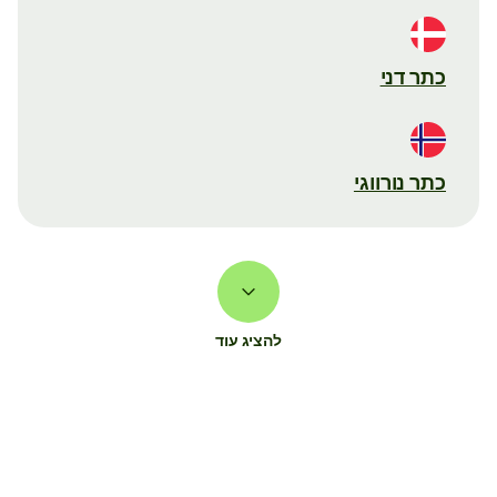
כתר דני
כתר נורווגי
להציג עוד