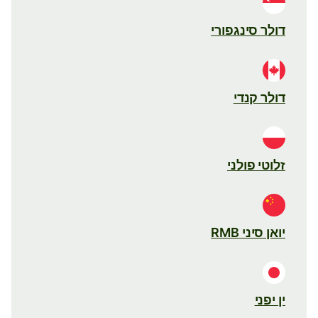
דולר סינגפורי
דולר קנדי
זלוטי פולני
יואן סיני RMB
ין יפני