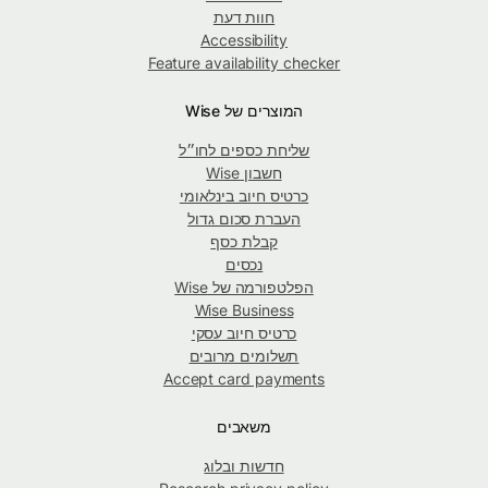
חוות דעת
Accessibility
Feature availability checker
המוצרים של Wise
שליחת כספים לחו״ל
חשבון Wise
כרטיס חיוב בינלאומי
העברת סכום גדול
קבלת כסף
נכסים
הפלטפורמה של Wise
Wise Business
כרטיס חיוב עסקי
תשלומים מרובים
Accept card payments
משאבים
חדשות ובלוג