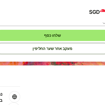
SGD
שלחו כסף
מעקב אחר שער החליפין
נה
בע