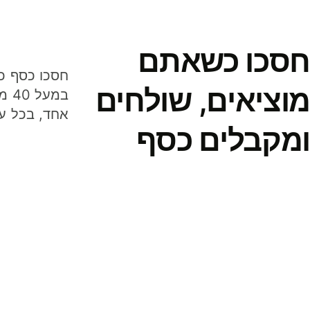
חסכו כשאתם
מוציאים, שולחים
במע
אחד, בכל ע
ומקבלים כסף