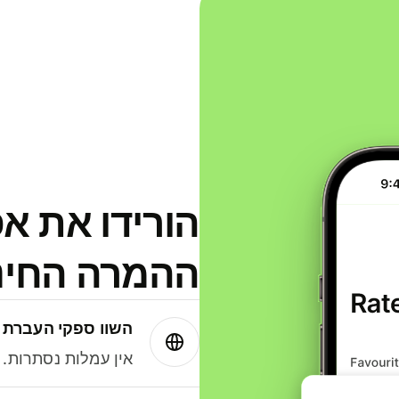
הורידו את א
ההמרה החינמית
השוו ספקי העברת 
אין עמלות נסתרות. עם Wise תמיד תק