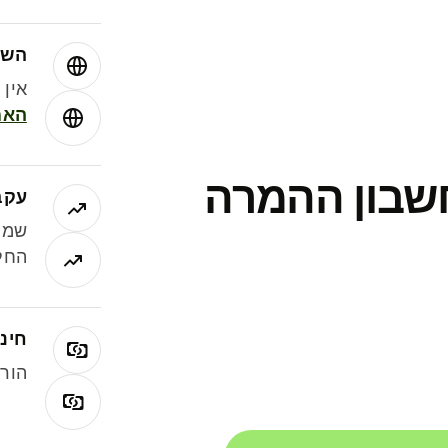
השו
אין עמ
האמ
חשבון ההמרה
עקב
שמר
החלי
חינם
הורי