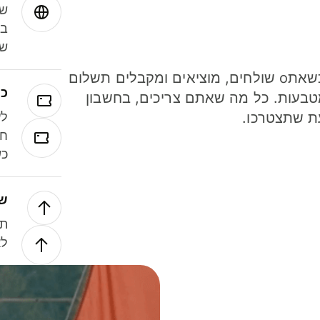
שמ
במ
שנ
חסכו כסף כשאתo שולחים, מוציאים ומקבלים תשלום
כר
ל 40 מטבעות. כל מה שאתם צריכים, בחשבון
ת שתצטרכו.
לע
חל
כש
של
תנ
לא