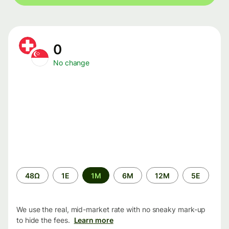
0
No change
Time
48Ω
1Ε
1M
6M
12M
5Ε
period
We use the real, mid-market rate with no sneaky mark-up
to hide the fees.
Learn more