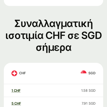
Συναλλαγματική
ισοτιμία CHF σε SGD
σήμερα
CHF
SGD
1
CHF
1.58
SGD
5
CHF
7.91
SGD