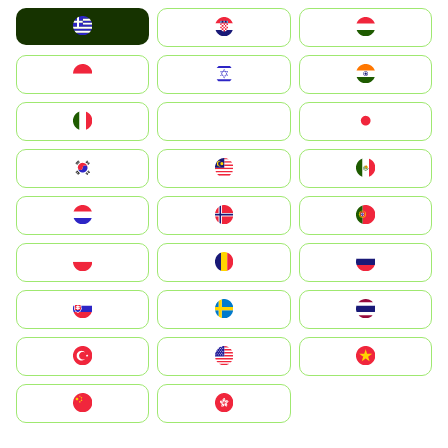
Greece
Hrvatska
Magyarország
Indonesia
Israel
India
Italia
JA
Japan
South Korea
Malay
Mexico
Nederland
Norge
Portugal
Polska
România
Россия
Slovensko
Ruoŧŧa
ไทย
Türkiye
United States
Vietnam
中国
中國香港特別行政區