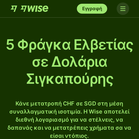
Εγγραφή
5 Φράγκα Ελβετίας
σε Δολάρια
Σιγκαπούρης
Κάνε μετατροπή CHF σε SGD στη μέση
συναλλαγματική ισοτιμία. Η Wise αποτελεί
διεθνή λογαριασμό για να στέλνεις, να
δαπανάς και να μετατρέπεις χρήματα σα να
είσαι ντόπιος.