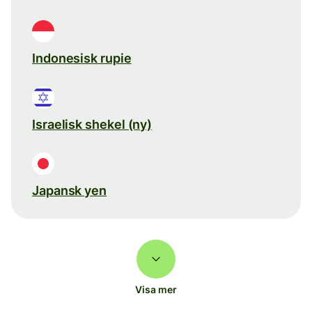
Indonesisk rupie
Israelisk shekel (ny)
Japansk yen
Visa mer