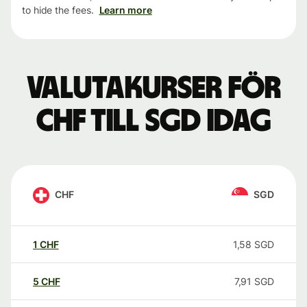
to hide the fees.
Learn more
Valutakurser för
CHF till SGD idag
CHF
SGD
1
CHF
1,58
SGD
5
CHF
7,91
SGD