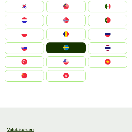
South Korea
Malay
Mexico
Nederland
Norge
Portugal
Polska
România
Россия
Ruoŧŧa
Slovensko
ไทย
Türkiye
United States
Vietnam
中国
中國香港特別行政區
Valutakurser: