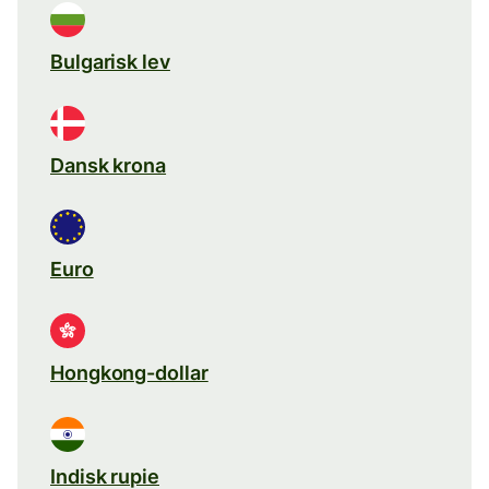
Bulgarisk lev
Dansk krona
Euro
Hongkong-dollar
Indisk rupie