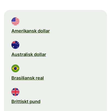
Amerikansk dollar
Australisk dollar
Brasiliansk real
Brittiskt pund