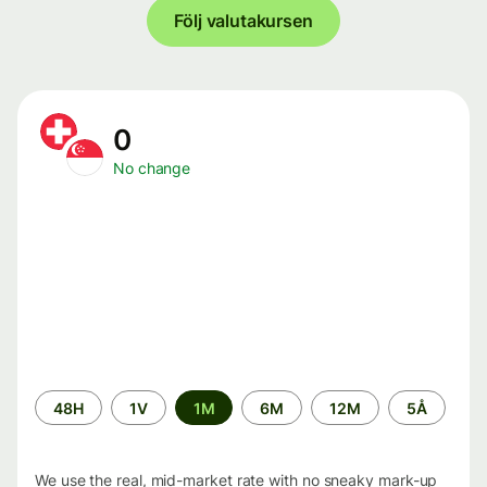
Följ valutakursen
0
No change
Time
48H
1V
1M
6M
12M
5Å
period
We use the real, mid-market rate with no sneaky mark-up