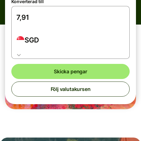
Konverterad till
SGD
Skicka pengar
Följ valutakursen