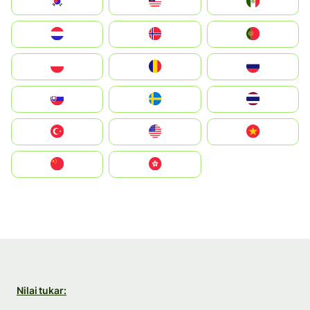
South Korea
Malay
Mexico
Nederland
Norge
Portugal
Polska
România
Россия
Slovensko
Ruoŧŧa
ไทย
Türkiye
United States
Vietnam
中国
中國香港特別行政區
Nilai tukar: