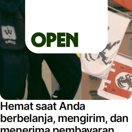
Hemat saat Anda
berbelanja, mengirim, dan
menerima pembayaran