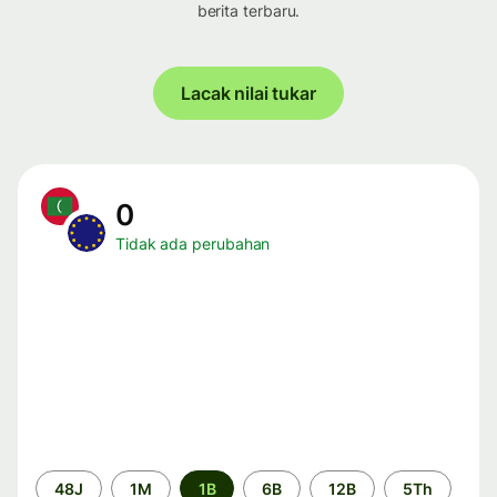
berita terbaru.
Lacak nilai tukar
0
Tidak ada perubahan
Periode
48J
1M
1B
6B
12B
5Th