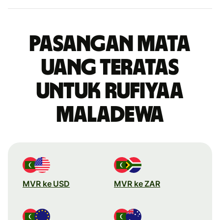
Pasangan mata
uang teratas
untuk rufiyaa
Maladewa
MVR ke USD
MVR ke ZAR