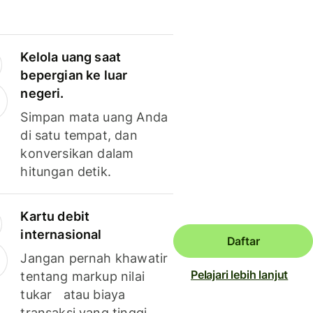
Kelola uang saat
bepergian ke luar
negeri.
Simpan mata uang Anda
di satu tempat, dan
konversikan dalam
hitungan detik.
Kartu debit
internasional
Daftar
Jangan pernah khawatir
Pelajari lebih lanjut
tentang markup nilai
tukar atau biaya
transaksi yang tinggi