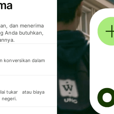
ima
kan, dan menerima
g Anda butuhkan,
annya.
n konversikan dalam
lai tukar atau biaya
 negeri.