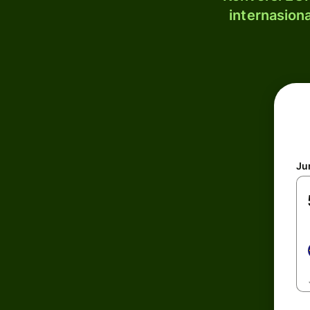
internasion
Ju